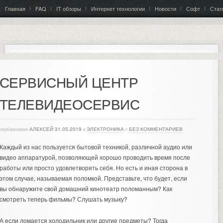
Главная
FAQ
IT обзоры
Интернет технологии
Новости
Софт
Стат
СЕРВИСНЫЙ ЦЕНТР
ТЕЛЕВИДЕОСЕРВИС
опубликовано
АЛЕКСЕЙ
31.05.2019
в
ЭЛЕКТРОНИКА
с
БЕЗ КОММЕНТАРИЕВ
Каждый из нас пользуется бытовой техникой, различной аудио или
видео аппаратурой, позволяющей хорошо проводить время после
работы или просто удовлетворять себя. Но есть и иная сторона в
этом случае, называемая поломкой. Представьте, что будет, если
вы обнаружите свой домашний кинотеатр поломанным? Как
смотреть теперь фильмы? Слушать музыку?
А если ломается холодильник или другие предметы? Тогда