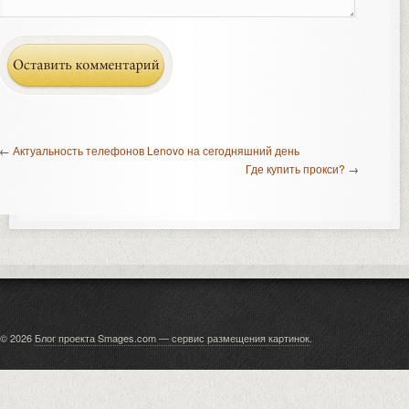
←
Актуальность телефонов Lenovo на сегодняшний день
Где купить прокси?
→
© 2026
Блог проекта Smages.com — сервис размещения картинок
.