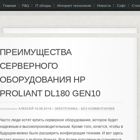
Главная
FAQ
IT обзоры
Интернет технологии
Новости
Софт
Стат
ПРЕИМУЩЕСТВА
СЕРВЕРНОГО
ОБОРУДОВАНИЯ HP
PROLIANT DL180 GEN10
опубликовано
АЛЕКСЕЙ
16.08.2019
в
ЭЛЕКТРОНИКА
с
БЕЗ КОММЕНТАРИЕВ
Часто люди хотят купить серверное оборудование, которое будет
надежным и высокопроизводительным. Кроме того, хочется, чтобы в
будущем можно было расширить конфигурации техники. И вот здесь
встает вопрос о выборе бренда. Все более популярным становится