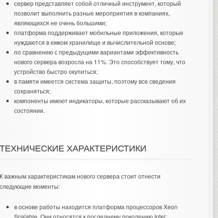
сервер представляет собой отличный инструмент, который
позволит выполнить разные мероприятия в компаниях,
являющихся не очень большими;
платформа поддерживает мобильные приложения, которые
нуждаются в емком хранилище и вычислительной основе;
по сравнению с предыдущими вариантами эффективность
нового сервера возросла на 11%. Это способствует тому, что
устройство быстро окупиться;
в памяти имеется система защиты, поэтому все сведения
сохраняться;
компоненты имеют индикаторы, которые рассказывают об их
состоянии.
ТЕХНИЧЕСКИЕ ХАРАКТЕРИСТИКИ
К важным характеристикам нового сервера стоит отнести
следующие моменты:
в основе работы находится платформа процессоров Xeon
Scalable. Они относятся к последнему поколению Intel;