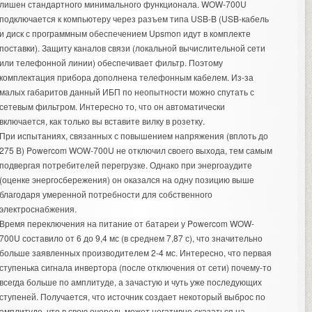
лишен стандартного минимального функционала. WOW-700U
подключается к компьютеру через разъем типа USB-B (USB-кабель
и диск с программным обеспечением Upsmon идут в комплекте
поставки). Защиту каналов связи (локальной вычислительной сети
или телефонной линии) обеспечивает фильтр. Поэтому
комплектация прибора дополнена телефонным кабелем. Из-за
малых габаритов данный ИБП по неопытности можно спутать с
сетевым фильтром. Интересно то, что он автоматически
включается, как только вы вставите вилку в розетку.
При испытаниях, связанных с повышением напряжения (вплоть до
275 В) Powercom WOW-700U не отключил своего выхода, тем самым
подвергая потребителей перегрузке. Однако при
энергоаудите
(оценке энергосбережения) он оказался на одну позицию выше
благодаря умеренной потребности для собственного
электроснабжения.
Время переключения на питание от батареи у Powercom WOW-
700U составило от 6 до 9,4 мс (в среднем 7,87 с), что значительно
больше заявленных производителем 2-4 мс. Интересно, что первая
ступенька сигнала инвертора (после отключения от сети) почему-то
всегда больше по амплитуде, а зачастую и чуть уже последующих
ступеней. Получается, что источник создает некоторый выброс по
амплитуде, что в свою очередь может негативно сказаться на