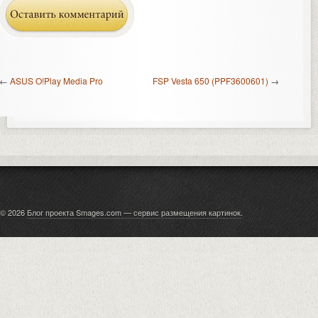
←
ASUS O!Play Media Pro
FSP Vesta 650 (PPF3600601)
→
© 2026
Блог проекта Smages.com — сервис размещения картинок
.