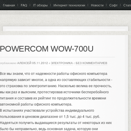
Главная
FAQ
IT обзоры
Интернет технологии
Новости
Софт
Стат
POWERCOM WОW-700U
опубликовано
АЛЕКСЕЙ
05.11.2012
в
ЭЛЕКТРОНИКА
с
БЕЗ КОММЕНТАРИЕВ
Все мы знаем, что от надежности работы офисного компьютера
напрямую зависит многое, а одна из составляющих стабильности -
это страховка по электропитанию. Насколько велика ее прочность,
мы как раз и выясним, протестировав источники бесперебойного
питания и составив их рейтинг по продолжительности времени
автономной работы офисного компьютера.
В испытаниях участвовали устройства индивидуального
пользования в ценовом диапазоне от 1,5 тыс. до 4 тыс. руб.
Надеяться получить выдающиеся результаты от некоторых из них
было бы неправильно, ведь основная задача, которую они