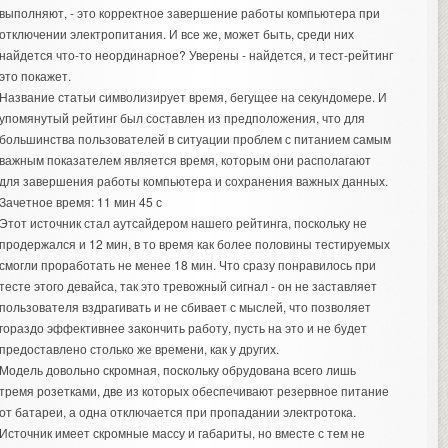
выполняют, - это корректное завершение работы компьютера при
отключении электропитания. И все же, может быть, среди них
найдется что-то неординарное? Уверены - найдется, и тест-рейтинг
это покажет.
Название статьи символизирует время, бегущее на секундомере. И
упомянутый рейтинг был составлен из предположения, что для
большинства пользователей в ситуации проблем с питанием самым
важным показателем является время, которым они располагают
для завершения работы компьютера и сохранения важных данных.
Зачетное время: 11 мин 45 с
Этот источник стал аутсайдером нашего рейтинга, поскольку не
продержался и 12 мин, в то время как более половины тестируемых
смогли проработать не менее 18 мин. Что сразу понравилось при
тесте этого девайса, так это тревожный сигнал - он не заставляет
пользователя вздрагивать и не сбивает с мыслей, что позволяет
гораздо эффективнее закончить работу, пусть на это и не будет
предоставлено столько же времени, как у других.
Модель довольно скромная, поскольку обрудована всего лишь
тремя розетками, две из которых обеспечивают резервное питание
от батареи, а одна отключается при пропадании электротока.
Источник имеет скромные массу и габариты, но вместе с тем не