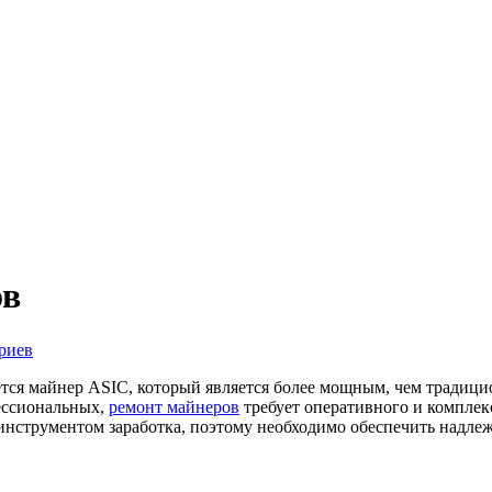
ов
риев
ется майнер ASIC, который является более мощным, чем традиц
фессиональных,
ремонт майнеров
требует оперативного и комплекс
инструментом заработка, поэтому необходимо обеспечить надлеж