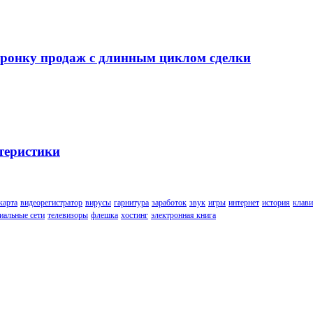
воронку продаж с длинным циклом сделки
теристики
карта
видеорегистратор
вирусы
гарнитура
заработок
звук
игры
интернет
история
клави
иальные сети
телевизоры
флешка
хостинг
электронная книга