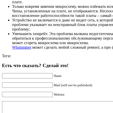
плате.
Только вовремя заменив микросхему, можно избежать во
Чипы, установленные на плате, не отображаются. Неспос
восстановление работоспособности такой платы – самый 
Устройство не включается и даже не видит сеть, к которо
проблема указывает на неисправный блок платы управлен
проблему;
Уменьшить хешрейт. Эта проблема вызвана недостаточным
обратиться к профессиональному обслуживающему персона
может сгореть микросхема или микросхема.
Whatsminer
может сделать любой сложный ремонт, а при ф
Теги:
Есть что сказать? Сделай это!
Name
Mail (will not be published)
Website