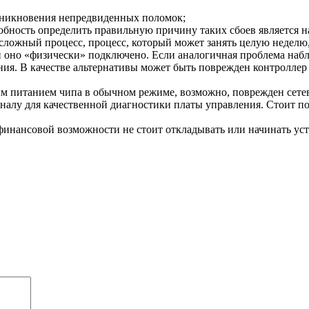
зникновения непредвиденных поломок;
обность определить правильную причину таких сбоев является н
сложный процесс, процесс, который может занять целую неделю,
й оно «физически» подключено. Если аналогичная проблема наблюд
ия. В качестве альтернативы может быть поврежден контроллер 
 питанием чипа в обычном режиме, возможно, поврежден сетево
лу для качественной диагностики платы управления. Стоит помн
инансовой возможности не стоит откладывать или начинать устр