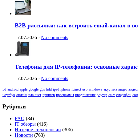
B2B рассылки: как встроить email-канал в 
17.07.2026
·
No comments
Телефоны для IP-телефонии: основные харак
17.07.2026
·
No comments
3d
android
apple
google
gps
hdd
ipad
iphone
Kinect
usb
windows
акустика
видео
видео
ноутбук
онлайн
планшет
принтер
программы
продвижение
роутер
сайт
смартфон
соц
Рубрики
FAQ
(84)
IT обзоры
(416)
Интернет технологии
(306)
Новости
(763)