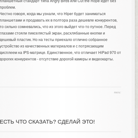
планшетный стандарт типа Angry Birds или Cut the Rope идет без
проблем.
Честно говоря, когда мы узнали, что Hiper будет заниматься
планшетами и продавать их в полтора раза дешевле конкурентов,
то сильно сомневались, что из этого выйдет что-то путное. Перед
глазами стояли пикселястый экран, расхлябанные кнопки и
дешевый пластик. Но на тесты приехало отлично собранное
устройство из качественных материалов и с потрясающим
дисплеем на IPS-матрице. Единственное, что отличает HiPad 970 от
дорогих конкурентов - отсутствие дорогой камеры и видеокарты.
теги:
ЕСТЬ ЧТО СКАЗАТЬ? СДЕЛАЙ ЭТО!