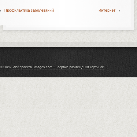
←
Профилактика заболеваний
Интернет
→
© 2026
Блог проекта Smages.com — сервис размещения картинок
.