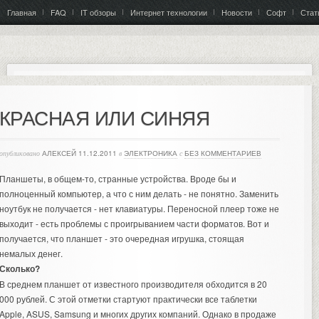
Главная
FAQ
IT обзоры
Интернет технологии
Новости
Софт
Стат
КРАСНАЯ ИЛИ СИНЯЯ
опубликовано
АЛЕКСЕЙ
11.12.2011
в
ЭЛЕКТРОНИКА
с
БЕЗ КОММЕНТАРИЕВ
Планшеты, в общем-то, странные устройства. Вроде бы и
полноценный компьютер, а что с ним делать - не понятно. Заменить
ноутбук не получается - нет клавиатуры. Переносной плеер тоже не
выходит - есть проблемы с проигрыванием части форматов. Вот и
получается, что планшет - это очередная игрушка, стоящая
немалых денег.
Сколько?
В среднем планшет от известного производителя обходится в 20
000 рублей. С этой отметки стартуют практически все таблетки
Apple, ASUS, Samsung и многих других компаний. Однако в продаже