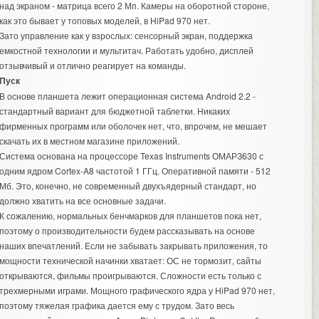
над экраном - матрица всего 2 Мп. Камеры на оборотной стороне,
как это бывает у топовых моделей, в HiPad 970 нет.
Зато управление как у взрослых: сенсорный экран, поддержка
емкостной технологии и мультитач. Работать удобно, дисплей
отзывчивый и отлично реагирует на команды.
Пуск
В основе планшета лежит операционная система Android 2.2 -
стандартный вариант для бюджетной таблетки. Никаких
фирменных программ или оболочек нет, что, впрочем, не мешает
скачать их в местном магазине приложений.
Система основана на процессоре Texas Instruments ОМАРЗ630 с
одним ядром Cortex-A8 частотой 1 ГГц. Оперативной памяти - 512
Мб. Это, конечно, не современный двухъядерный стандарт, но
должно хватить на все основные задачи.
К сожалению, нормальных бенчмарков для планшетов пока нет,
поэтому о производительности будем рассказывать на основе
наших впечатлений. Если не забывать закрывать приложения, то
мощности технической начинки хватает: ОС не тормозит, сайты
открываются, фильмы проигрываются. Сложности есть только с
трехмерными играми. Мощного графического ядра у HiPad 970 нет,
поэтому тяжелая графика дается ему с трудом. Зато весь