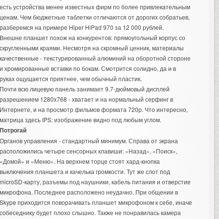
есть устройства менее известных фирм по более привлекательным
ценам. Чем бюджетные таблетки отличаются от дорогих собратьев,
разберемся на примере Hiper HiPad 970 за 12 000 рублей.
Внешне планшет похож на конкурентов: прямоугольный корпус со
скругленными краями. Несмотря на скромный ценник, материалы
качественные - текстурированный алюминий на оборотной стороне
и хромированные вставки по бокам. Смотрится солидно, да и в
руках ощущается приятнее, чем обычный пластик.
Почти всю лицевую панель занимает 9.7-дюймовый дисплей
разрешением 1280x768 - хватает и на нормальный серфинг в
Интернете, и на просмотр фильмов формата 720р. Что интересно,
матрица здесь IPS: изображение видно под любым углом.
Потрогай
Органов управления - стандартный минимум. Справа от экрана
расположились четыре сенсорных клавиши: «Назад», «Поиск»,
«Домой» и «Меню». На верхнем торце стоят хард-кнопка
выключения планшета и качелька громкости. Тут же слот под
microSD-карту, разъемы под наушники, кабель питания и отверстие
микрофона. Последнее расположено неудачно. При общении в
Skype приходится поворачивать планшет микрофоном к себе, иначе
собеседнику будет плохо слышно. Также не понравилась камера