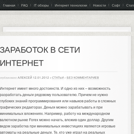
Главная
FAQ
IT обзоры
Интернет технологии
Новости
Софт
Стат
ЗАРАБОТОК В СЕТИ
ИНТЕРНЕТ
опубликовано
АЛЕКСЕЙ
12.01.2012
в
СТАТЬИ
с
БЕЗ КОММЕНТАРИЕВ
Интернет имеет много достоинств. И одно из них – возможность
разработать деньги рядовому пользователю. Причем не нужно
глубоких знаний программирования или навыков работы в сложных
графических редакторах. Деньги можно зарабатывать и при
минимальных вложениях.
Например, работу на международном
валютном рынке Forex можно начать, вложив один доллар. Другим
видом заработка при минимальных инвестициях являются
игровые
автоматы на реальные деньги
. Те, кто уже играл на реальных