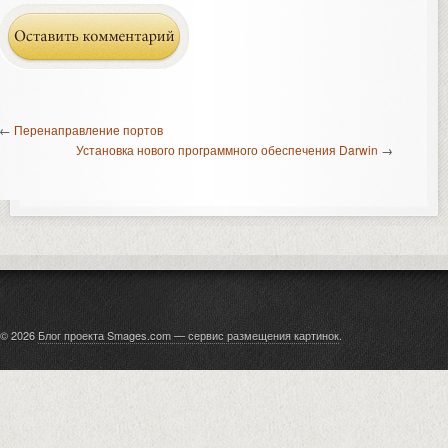
←
Перенаправление портов
Установка нового программного обеспечения Darwin
→
© 2026
Блог проекта Smages.com — сервис размещения картинок
.