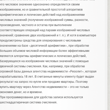
что числовое значение однозначно определяется своим
изображением, но и сравнительной простотой алгоритмов
арифметических и логических действий над изображениями
числовых значений (получение изображений суммы, разности,
произведения, частного и остатка при выполнении
соответствующих операций над парами изображений числовых
значений; сравнение двух изображений и т. п.). И хотя в компьютере
предусмотрены средства для оперирования с числовыми
значениями на базе «десятичной арифметики», при обработке
больших объемов числовой информации более эффективными
являются алгоритмы арифметических и логических действий,
базирующихся на изображении числовых значений с помощью
двоичной системы счисления. Как, например, при обработке
огромной базы данных агентства недвижимости «Ризолит», которая
нарабатывалась 18 лет. В считанные минуты клиенту будет выдан
результат на запрос по купле или продаже квартиры. Поэтому
купить квартиру через Агентство недвижимости
– это не только
экономия денег, но и времени.
При программировании для удобства записи используется
шестнадцатиричная система счисления.