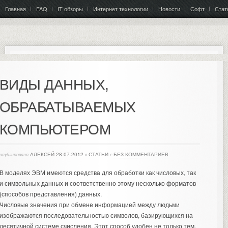
Главная
FAQ
IT обзоры
Интернет технологии
Новости
Софт
Стат
ВИДЫ ДАННЫХ,
ОБРАБАТЫВАЕМЫХ
КОМПЬЮТЕРОМ
опубликовано
АЛЕКСЕЙ
28.07.2012
в
СТАТЬИ
с
БЕЗ КОММЕНТАРИЕВ
В моделях ЭВМ имеются средства для обработки как числовых, так
и символьных данных и соответственно этому несколько форматов
(способов представления) данных.
Числовые значения при обмене информацией между людьми
изображаются последовательностью символов, базирующихся на
десятичной системе счисления. Этот способ удобен не только тем,