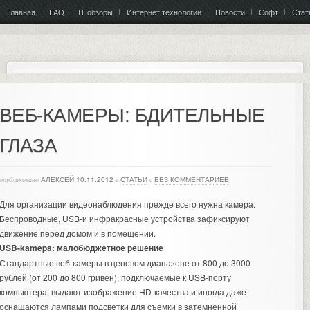
Главная
FAQ
IT обзоры
Интернет технологии
Новости
Софт
Стат
ВЕБ-КАМЕРЫ: БДИТЕЛЬНЫЕ
ГЛАЗА
опубликовано
АЛЕКСЕЙ
10.11.2012
в
СТАТЬИ
с
БЕЗ КОММЕНТАРИЕВ
Для организации видеонаблюдения прежде всего нужна камера.
Беспроводные, USB-и инфракрасные устройства зафиксируют
движение перед домом и в помещении.
USB-kamepa: малобюджетное решение
Стандартные веб-камеры в ценовом диапазоне от 800 до 3000
рублей (от 200 до 800 гривен), подключаемые к USB-порту
компьютера, выдают изображение HD-качества и иногда даже
оснащаются лампами подсветки для съемки в затемненной