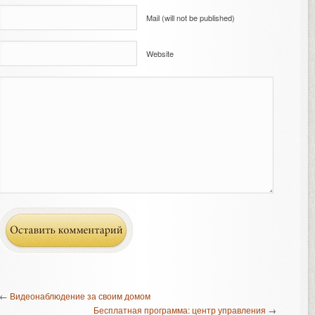
Mail (will not be published)
Website
←
Видеонаблюдение за своим домом
Бесплатная программа: центр управления
→