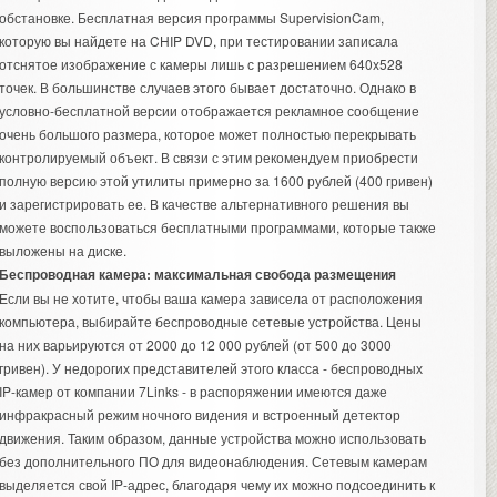
обстановке. Бесплатная версия программы SupervisionCam,
которую вы найдете на CHIP DVD, при тестировании записала
отснятое изображение с камеры лишь с разрешением 640x528
точек. В большинстве случаев этого бывает достаточно. Однако в
условно-бесплатной версии отображается рекламное сообщение
очень большого размера, которое может полностью перекрывать
контролируемый объект. В связи с этим рекомендуем приобрести
полную версию этой утилиты примерно за 1600 рублей (400 гривен)
и зарегистрировать ее. В качестве альтернативного решения вы
можете воспользоваться бесплатными программами, которые также
выложены на диске.
Беспроводная камера: максимальная свобода размещения
Если вы не хотите, чтобы ваша камера зависела от расположения
компьютера, выбирайте беспроводные сетевые устройства. Цены
на них варьируются от 2000 до 12 000 рублей (от 500 до 3000
гривен). У недорогих представителей этого класса - беспроводных
IP-камер от компании 7Links - в распоряжении имеются даже
инфракрасный режим ночного видения и встроенный детектор
движения. Таким образом, данные устройства можно использовать
без дополнительного ПО для видеонаблюдения. Сетевым камерам
выделяется свой IP-адрес, благодаря чему их можно подсоединить к