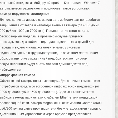
локальной сети, как любой другой прибор. Как правило, Windows 7
автоматически распознает и подключает такое устройство.
Камера наружного наблюдения
Для слежения за дверью дома или автомобилем вам понадобится
защищенная от ветра и непогоды внешняя камера (от 4000 до 28
000 руб./от 1000 до 7000 грн.). Предпочтение стоит отдать
беспроводным моделям, в противном случае придется
прокладывать два кабеля - один для подачи тока, а другой для
передачи видеосигнала. Установите камеру
системы
видеонаблюдения
в труднодоступном, но заметном месте. Таким
образом, никто не сможет к ней подобраться, но при этом
злоумышленники будут знать, что ваш дом находится под
наблюдением.
Инфракрасная камера
Обычные веб-камеры ночью «слепнут». Для записи в темноте вам
потребуется модель со встроенной инфракрасной подсветкой (от
2000 до 8000 руб./от 500 до 2000 грн.). Здесь вы также можете
выбирать между вариантами с кабелем Ethernet или поддержкой
беспроводной сети. Камера Megapixel IP от компании Conrad (3600
руб./900 грн, на сайте производителя без учета доставки) наряду с
дистанционным управлением через браузер предоставляет