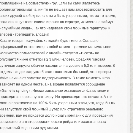
приглашение на совместную игру. Если вы сами являетесь
организатором матча, ничто не мешает вам зарезервировать для
своих друзей свободные слоты и быть уверенными, что за то время,
пока они ищут вас в списке игроков на сервере, их место не займут
«случайные люди». Так что надеваем свои любимые гарнитуры и
вперед - трепещите, злодеи!
Кстати говоря, «случайных людей» будет много. Согласно
официальной статистике, в любой момент времени минимальное
количество пользователей с онлайн-статусом «В сети» не
опускается ниже отметки в 2,3 млн. человек. Средняя пиковая
суточная загрузка обычно находится на уровне в 5,3 млн. юзеров. В
отдельные дни загрузка бывает настолько большой, что серверы
Valve начинают заметно подтормаживать. В такие моменты игра
зависает на одном месте, а на экране появляется сообщение
«Game is syncing». Иногда зависание оказывается фатальным и
приходится перезапускать игру. Но происходит это нечасто. А так
можно практически на 100% быть уверенным в том, что, когда бы вы
ни запустили свой любимый шутер или стратегию реального
времени, вам не придется долго искать компанию для проведения
совместного антитеррористического рейда или захвата новых
территорий с ценными рудниками.