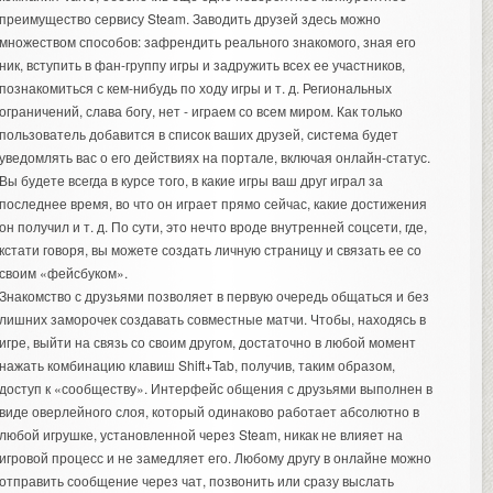
преимущество сервису Steam. Заводить друзей здесь можно
множеством способов: зафрендить реального знакомого, зная его
ник, вступить в фан-группу игры и задружить всех ее участников,
познакомиться с кем-нибудь по ходу игры и т. д. Региональных
ограничений, слава богу, нет - играем со всем миром. Как только
пользователь добавится в список ваших друзей, система будет
уведомлять вас о его действиях на портале, включая онлайн-статус.
Вы будете всегда в курсе того, в какие игры ваш друг играл за
последнее время, во что он играет прямо сейчас, какие достижения
он получил и т. д. По сути, это нечто вроде внутренней соцсети, где,
кстати говоря, вы можете создать личную страницу и связать ее со
своим «фейсбуком».
Знакомство с друзьями позволяет в первую очередь общаться и без
лишних заморочек создавать совместные матчи. Чтобы, находясь в
игре, выйти на связь со своим другом, достаточно в любой момент
нажать комбинацию клавиш Shift+Tab, получив, таким образом,
доступ к «сообществу». Интерфейс общения с друзьями выполнен в
виде оверлейного слоя, который одинаково работает абсолютно в
любой игрушке, установленной через Steam, никак не влияет на
игровой процесс и не замедляет его. Любому другу в онлайне можно
отправить сообщение через чат, позвонить или сразу выслать