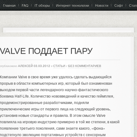
Главная
FAQ
IT обзоры
Интернет технологии
Новости
Софт
Стат
VALVE ПОДДАЕТ ПАРУ
опубликовано
АЛЕКСЕЙ
03.03.2012
в
СТАТЬИ
с
БЕЗ КОММЕНТАРИЕВ
Компании Valve в свое время уже удалось сделать выдающийся
прорыв в области компьютерных игр, который был ознаменован
выходом первой части легендарного научно-фантастического
боевика Half-Life. Количество нововведений и качество геймплея,
продемонстрированные разработчиками, подняли
приключенческие игры от первого лица на следующий уровень,
установив новые стандарты и правила.
В этом смысле Valve
повлияла на игровую индустрию примерно в той же степени, в какой
появление третьего поколения, сами знаете какого, «фона»
подстегнуло эволюцию портативных устройств с сенсорным