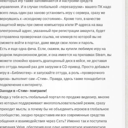
некоторых игр также запоминаются и настройки средств
управления. И в случае глобальной «перезагрузки» вашего ПК надо
всего лишь один раз заново установить игру с сервера, сразу же
вернувшись к «исходному состоянию». Кроме того, в качестве
защитной меры при смене компьютера и/или IP-адреса на ваш
электронный адрес, указанный при регистрации аккаунта, будет
отправлена проверочная ссылка, не кликнув по которой вы не
сможете войти в портал, даже введя свои логин и пароль.
Есть и еще одна фича. Если, скажем, вы купили любимую игру на
родном лицензионном диске, и она имеется на прилавках Steam, вы
можете спокойно хранить драгоценный диск в кейсе, не доставая
его оттуда лишний раз для загрузки в CD-привод. Просто добавьте
игру в «Библиотеку» и запускайте оттуда, а роль «проверочного
диска» выполнит сам «Стим». Правда, здесь также понадобится
подключение к интернету.
Заходи в «Стим» поиграем!
Когда у тебя есть глобальный портал по продаже видеоигр, многие
из которых поддерживают многопользовательский режим, сразу
приходит мысль: а почему бы не объединить игроков в глобальное
сообщество, заодно предоставив им все современные средства
общения и взаимодействия через Сеть? Именно так и поступила
компания Valve, обеспечив еще одно невероятное конкурентное