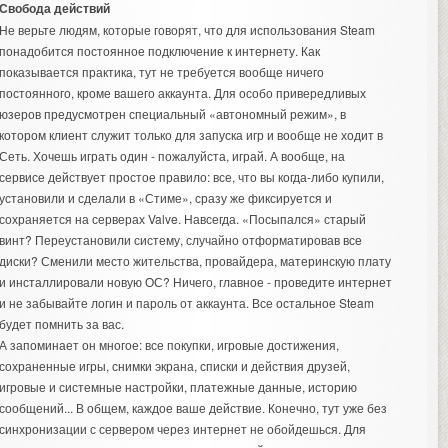
Свобода действий
Не верьте людям, которые говорят, что для использования Steam
понадобится постоянное подключение к интернету. Как
показывается практика, тут не требуется вообще ничего
постоянного, кроме вашего аккаунта. Для особо привередливых
юзеров предусмотрен специальный «автономный режим», в
котором клиент служит только для запуска игр и вообще не ходит в
Сеть. Хочешь играть один - пожалуйста, играй. А вообще, на
сервисе действует простое правило: все, что вы когда-либо купили,
установили и сделали в «Стиме», сразу же фиксируется и
сохраняется на серверах Valve. Навсегда. «Посыпался» старый
винт? Переустановили систему, случайно отформатировав все
диски? Сменили место жительства, провайдера, материнскую плату
и инсталлировали новую ОС? Ничего, главное - проведите интернет
и не забывайте логин и пароль от аккаунта. Все остальное Steam
будет помнить за вас.
А запоминает он многое: все покупки, игровые достижения,
сохраненные игры, снимки экрана, списки и действия друзей,
игровые и системные настройки, платежные данные, историю
сообщений... В общем, каждое ваше действие. Конечно, тут уже без
синхронизации с сервером через интернет не обойдешься. Для