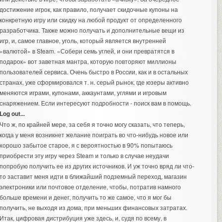
достижение игрок, как правило, получает скидочные купоны на
конкретную игру или скидку на любой продукт от определенного
разработчика. Также можно получать и дополнительные вещи из
игр, и, самое главное, уголь, который является внутренней
«валютой» в Steam. «Собери семь углей, и они превратятся в
подарок» вот заветная мантра, которую повторяют миллионы
пользователей сервиса. Очень быстро в России, как и в остальных
странах, уже сформировался т. н. серый рынок, где юзеры активно
меняются играми, купонами, аккаунтами, углями и игровым
снаряжением. Если интересуют подробности - поиск вам в помощь.
Log out...
Что ж, по крайней мере, за себя я точно могу сказать, что теперь,
когда у меня возникнет желание поиграть во что-нибудь новое или
хорошо забытое старое, я с вероятностью в 90% попытаюсь
приобрести эту игру через Steam и только в случае неудачи
попробую получить ее из других источников. И уж точно вряд ли что-
то заставит меня идти в ближайший подземный переход, магазин
электроники или почтовое отделение, чтобы, потратив намного
больше времени и денег, получить то же самое, что я мог бы
получить, не выходя из дома, при меньших финансовых затратах.
Итак, цифровая дистрибуция уже здесь, и, судя по всему, в