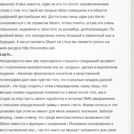
экраном. И мне кажется, едва ли кто-то сочтет преувеличением
слова о том, что такой же прорыв Valve совершила и в области
цифровой дистрибуции игр. Достаточно лишь один раз бегло
ознакомиться с ее сервисом Steam, чтобы понять: штука эта очень
серьезная, надежная и, простите за каламбур, долгоиграющая. По
крайней мере, это определенно очень большой и уверенный шаг в
будущее. А как
установить Steam на Linux
вы сможете узнать на
web-ресурсе http://linuxnotes.net/.
Log in...
Неоднократно мне уже приходилось слышать следующий аргумент
от сторонников приобретения игр на «родных» дисках в коробочном
издании: «Наличие физического носителя и качественной
полиграфии дает мне чувство того, что я реально владею данной
игрой». Не буду спорить с этим утверждением, скажу лишь, что
весьма схожее ощущение появляется у меня после того, как я
отдаю за игру часть своего заработка и получаю SMS-уведомление
о списании определенной суммы с моего счета. Форма оплаты и тип
упаковки при этом не имеют для меня никакого значения. Забегая
вперед, также отмечу, что среди многочисленных возможностей
Steam имеется и функция с названием «Резервное копирование и
восстановление игр», так что никто не мешает забэкапить всю свою