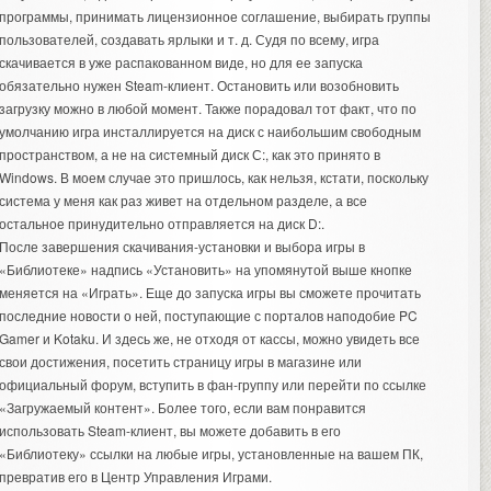
программы, принимать лицензионное соглашение, выбирать группы
пользователей, создавать ярлыки и т. д. Судя по всему, игра
скачивается в уже распакованном виде, но для ее запуска
обязательно нужен Steam-клиент. Остановить или возобновить
загрузку можно в любой момент. Также порадовал тот факт, что по
умолчанию игра инсталлируется на диск с наибольшим свободным
пространством, а не на системный диск С:, как это принято в
Windows. В моем случае это пришлось, как нельзя, кстати, поскольку
система у меня как раз живет на отдельном разделе, а все
остальное принудительно отправляется на диск D:.
После завершения скачивания-установки и выбора игры в
«Библиотеке» надпись «Установить» на упомянутой выше кнопке
меняется на «Играть». Еще до запуска игры вы сможете прочитать
последние новости о ней, поступающие с порталов наподобие PC
Gamer и Kotaku. И здесь же, не отходя от кассы, можно увидеть все
свои достижения, посетить страницу игры в магазине или
официальный форум, вступить в фан-группу или перейти по ссылке
«Загружаемый контент». Более того, если вам понравится
использовать Steam-клиент, вы можете добавить в его
«Библиотеку» ссылки на любые игры, установленные на вашем ПК,
превратив его в Центр Управления Играми.