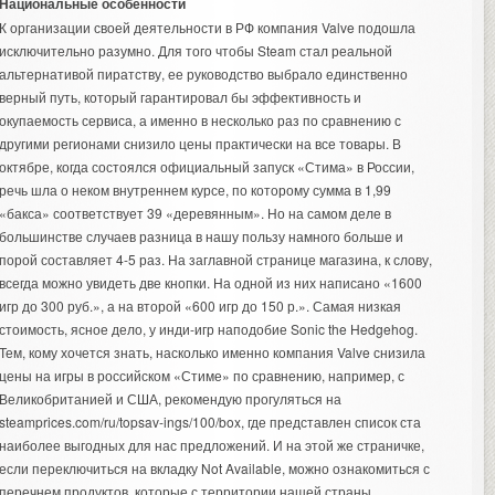
Национальные особенности
К организации своей деятельности в РФ компания Valve подошла
исключительно разумно. Для того чтобы Steam стал реальной
альтернативой пиратству, ее руководство выбрало единственно
верный путь, который гарантировал бы эффективность и
окупаемость сервиса, а именно в несколько раз по сравнению с
другими регионами снизило цены практически на все товары. В
октябре, когда состоялся официальный запуск «Стима» в России,
речь шла о неком внутреннем курсе, по которому сумма в 1,99
«бакса» соответствует 39 «деревянным». Но на самом деле в
большинстве случаев разница в нашу пользу намного больше и
порой составляет 4-5 раз. На заглавной странице магазина, к слову,
всегда можно увидеть две кнопки. На одной из них написано «1600
игр до 300 руб.», а на второй «600 игр до 150 р.». Самая низкая
стоимость, ясное дело, у инди-игр наподобие Sonic the Hedgehog.
Тем, кому хочется знать, насколько именно компания Valve снизила
цены на игры в российском «Стиме» по сравнению, например, с
Великобританией и США, рекомендую прогуляться на
steamprices.com/ru/topsav-ings/100/box, где представлен список ста
наиболее выгодных для нас предложений. И на этой же страничке,
если переключиться на вкладку Not Available, можно ознакомиться с
перечнем продуктов, которые с территории нашей страны