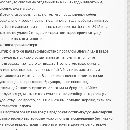
коллекцию счастья на отдельный внешний хард и владеть им,
сколько душе угодно.
В этой статье речь пойдет о том, что представляют собой
социально-игровой портал Steam и клиент для работы с ним. Все
цифры и данные приведены по состоянию на февраль 2012 года,
так что не удивляйтесь, если через некоторое время ситуация
незначительно изменится.
С точки зрения юзера
Итак, с чего же начать знакомство с порталом Steam? Как и везде,
прежде всего, нужно создать аккаунт и получить по почте
подтверждение на его активацию. После этого надо скачать
клиентское приложение весом в 1,5 Мбайт и по завершении
установки запустить его. Steam-клиент является чем-то вроде
узкоспециализированного браузера, заточенного под
взаимодействие с сервисом. И этот мини-браузер от Valve
получился удачным во всех смыслах - по дизайну, интерфейсу и
удобству. Все просто, понятно и очень наглядно. Хорошо, если так
останется надолго.
На портале Steam вам всегда предложат сотню-другую демоверсий
самых разных игр, которые можно получить совершенно бесплатно,
не внося никаких гарантийных платежей и даже не регистрируя