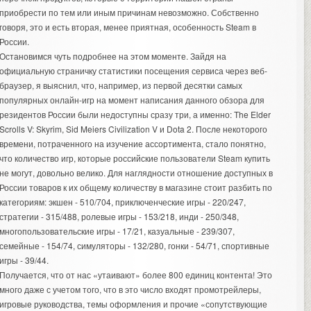
приобрести по тем или иным причинам невозможно. Собственно
говоря, это и есть вторая, менее приятная, особенность Steam в
России.
Остановимся чуть подробнее на этом моменте. Зайдя на
официальную страничку статистики посещения сервиса через веб-
браузер, я выяснил, что, например, из первой десятки самых
популярных онлайн-игр на момент написания данного обзора для
резидентов России были недоступны сразу три, а именно: The Elder
Scrolls V: Skyrim, Sid Meiers Civilization V и Dota 2. После некоторого
времени, потраченного на изучение ассортимента, стало понятно,
что количество игр, которые российские пользователи Steam купить
не могут, довольно велико. Для наглядности отношение доступных в
России товаров к их общему количеству в магазине стоит разбить по
категориям: экшен - 510/704, приключенческие игры - 220/247,
стратегии - 315/488, ролевые игры - 153/218, инди - 250/348,
многопользовательские игры - 17/21, казуальные - 239/307,
семейные - 154/74, симуляторы - 132/280, гонки - 54/71, спортивные
игры - 39/44.
Получается, что от нас «утаивают» более 800 единиц контента! Это
много даже с учетом того, что в это число входят промотрейлеры,
игровые руководства, темы оформления и прочие «сопутствующие