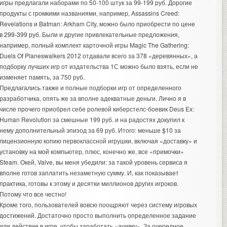
игры предлагали наборами по 50-100 штук за 99-199 руб. Дорогие
продукты с громкими названиями, например, Assassins Creed:
Revelations и Batman: Arkham City, можно было приобрести по цене
в 299-399 руб. Были и другие привлекательные предложения,
например, полный комплект карточной игры Magic The Gathering:
Duels Of Planeswalkers 2012 отдавали всего за 378 «деревянных», а
подборку лучших игр от издательства 1С можно было взять, если не
изменяет память, за 750 руб.
Предлагались также и полные подборки игр от определенного
разработчика, опять же за вполне адекватные деньги. Лично я в
числе прочего приобрел себе ролевой киберстелс-боевик Deus Ex:
Human Revolution за смешные 199 руб. и на радостях докупил к
нему дополнительный эпизод за 69 руб. Итого: меньше $10 за
лицензионную копию первоклассной игрушки, включая «доставку» и
установку на мой компьютер, плюс, конечно же, все «примочки»
Steam. Окей, Valve, вы меня убедили: за такой уровень сервиса я
вполне готов заплатить незаметную сумму. И, как показывает
практика, готовы к этому и десятки миллионов других игроков.
Потому что все честно!
Кроме того, пользователей вовсю поощряют через систему игровых
достижений. Достаточно просто выполнить определенное задание
или действие в игре, чтобы заработать «ачивку». За очередное