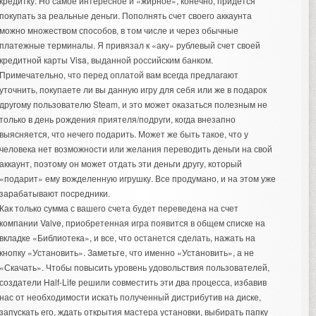
кредитку. Но самое интересное и «жирное», конечно, придется
покупать за реальные деньги. Пополнять счет своего аккаунта
можно множеством способов, в том числе и через обычные
платежные терминалы. Я привязал к «аку» рублевый счет своей
кредитной карты Visa, выданной российским банком.
Примечательно, что перед оплатой вам всегда предлагают
уточнить, покупаете ли вы данную игру для себя или же в подарок
другому пользователю Steam, и это может оказаться полезным не
только в день рождения приятеля/подруги, когда внезапно
выясняется, что нечего подарить. Может же быть такое, что у
человека нет возможности или желания переводить деньги на свой
аккаунт, поэтому он может отдать эти деньги другу, который
«подарит» ему вожделенную игрушку. Все продумано, и на этом уже
зарабатывают посредники.
Как только сумма с вашего счета будет переведена на счет
компании Valve, приобретенная игра появится в общем списке на
вкладке «Библиотека», и все, что останется сделать, нажать на
кнопку «Установить». Заметьте, что именно «Установить», а не
«Скачать». Чтобы повысить уровень удовольствия пользователей,
создатели Half-Life решили совместить эти два процесса, избавив
нас от необходимости искать полученный дистрибутив на диске,
запускать его, ждать открытия мастера установки, выбирать папку