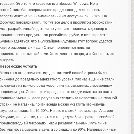
товары». Это то, что касается платформы Windows. Но и
российским Мас-юзерам также предлагают далеко не весь
ассортимент: из 268 наименований им доступны лишь 189. На
форумах поговаривают, что тут все дело в проклятой бюрократии,
мол, разработчики/издатели не успевают подписать договор о
продаже своих продуктов за российские рубли, и все в пролете.
Будем надеяться, что в ближайшем будущем этот вопрос удастся
как-то разрешить и наш «Стим» пополнится новыми
привлекательными тайлами. Хотя, честно говоря, и сейчас есть что
выбрать.
Невозможно устоять
Мало того что стоимость игр для жителей нашей страны была
снижена до предельно адекватного уровня, так нас еще и не стали
исключать из всякого рода мероприятий, связанных с временным
падением цен. Сезонные и праздничные скидки валятся на нас в
полном объеме, и, если регулярно следить за новостями на главной
страничке магазина, почти всегда можно ухватить что-нибудь
вкусное со скидкой в 10-50%. Но это в спокойные месяцы. А самое
безумие, конечно же, творится в конце декабря, в разгар всеобщей
предновогодней лихорадки. Игры раздают пачками, чуть ли не
бесплатно, за смешные деньги со скидкой до 90%. Например, инди-