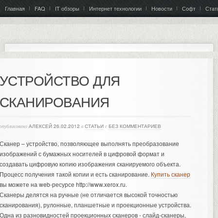
Главная
FAQ
IT обзоры
Интернет технологии
Новости
Софт
Стат
УСТРОЙСТВО ДЛЯ
СКАНИРОВАНИЯ
опубликовано
АЛЕКСЕЙ
26.02.2012
в
СТАТЬИ
с
БЕЗ КОММЕНТАРИЕВ
Сканер – устройство, позволяющее выполнять преобразование
изображений с бумажных носителей в цифровой формат и
создавать цифровую копию изображения сканируемого объекта.
Процесс получения такой копии и есть сканирование.
Купить сканер
вы можете на web-ресурсе http://www.xerox.ru.
Сканеры делятся на ручные (не отличается высокой точностью
сканирования), рулонные, планшетные и проекционные устройства.
Одна из разновидностей проекционных сканеров - слайд-сканеры,