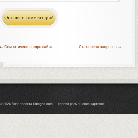
←
Семантическое ядро сайта
Статистика запросов
→
© 2026
Блог проекта Smages.com — сервис размещения картинок
.