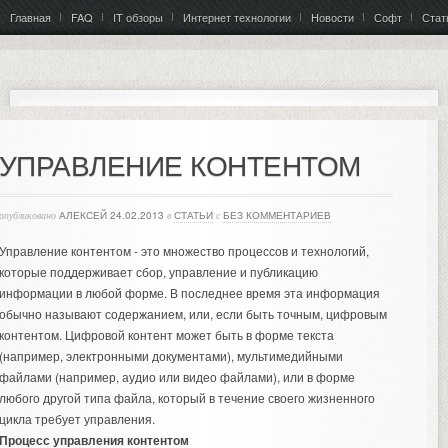
Главная
FAQ
IT обзоры
Интернет технологии
Новости
Софт
Стат
УПРАВЛЕНИЕ КОНТЕНТОМ
опубликовано
АЛЕКСЕЙ
24.02.2013
в
СТАТЬИ
с
БЕЗ КОММЕНТАРИЕВ
Управление контентом - это множество процессов и технологий,
которые поддерживает сбор, управление и публикацию
информации в любой форме. В последнее время эта информация
обычно называют содержанием, или, если быть точным, цифровым
контентом.
Цифровой контент может быть в форме текста
(например, электронными документами), мультимедийными
файлами (например, аудио или видео файлами), или в форме
любого другой типа файла, который в течение своего жизненного
цикла требует управления.
Процесс управления контентом