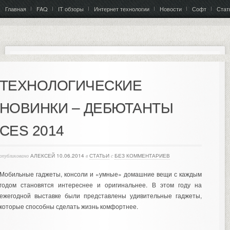
Главная
FAQ
IT обзоры
Интернет технологии
Новости
Софт
Стат
ТЕХНОЛОГИЧЕСКИЕ
НОВИНКИ – ДЕБЮТАНТЫ
CES 2014
опубликовано
АЛЕКСЕЙ
10.06.2014
в
СТАТЬИ
с
БЕЗ КОММЕНТАРИЕВ
Мобильные гаджеты, консоли и «умные» домашние вещи с каждым
годом становятся интереснее и оригинальнее. В этом году на
ежегодной выставке были представлены удивительные гаджеты,
которые способны сделать жизнь комфортнее.