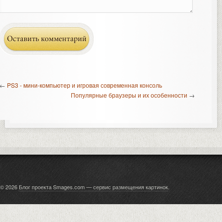
←
PS3 - мини-компьютер и игровая современная консоль
Популярные браузеры и их особенности
→
© 2026
Блог проекта Smages.com — сервис размещения картинок
.