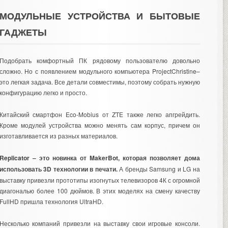
МОДУЛЬНЫЕ УСТРОЙСТВА И БЫТОВЫЕ
ГАДЖЕТЫ
Подобрать комфортный ПК рядовому пользователю довольно
сложно. Но с появлением модульного компьютера ProjectChristine–
это легкая задача. Все детали совместимы, поэтому собрать нужную
конфигурацию легко и просто.
Китайский смартфон Eco-Mobius от ZTE также легко апгрейдить.
Кроме модулей устройства можно менять сам корпус, причем он
изготавливается из разных материалов.
Replicator – это новинка от MakerBot, которая позволяет дома
использовать 3D технологии в печати.
А бренды Samsung и LG на
выставку привезли прототипы изогнутых телевизоров 4К с огромной
диагональю более 100 дюймов. В этих моделях на смену качеству
FullHD пришла технология UltraHD.
Несколько компаний привезли на выставку свои игровые консоли.