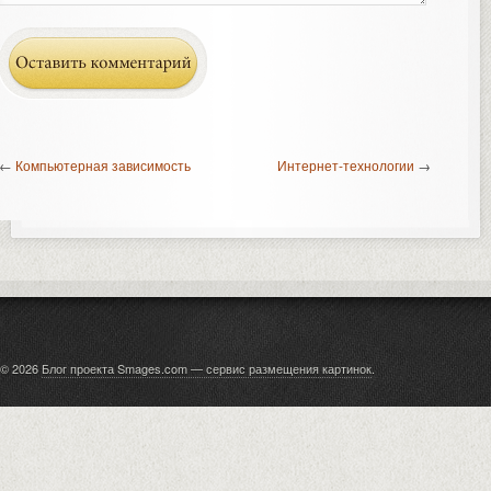
←
Компьютерная зависимость
Интернет-технологии
→
© 2026
Блог проекта Smages.com — сервис размещения картинок
.