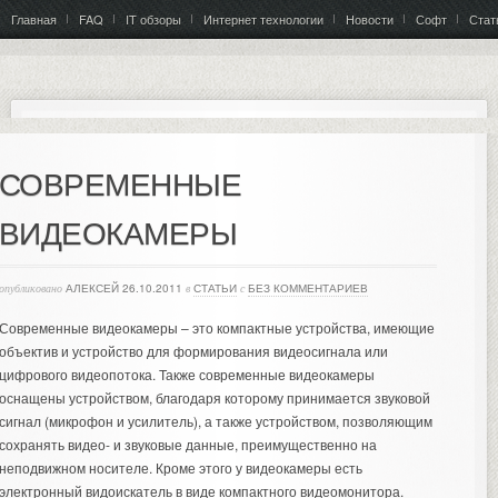
Главная
FAQ
IT обзоры
Интернет технологии
Новости
Софт
Стат
СОВРЕМЕННЫЕ
ВИДЕОКАМЕРЫ
опубликовано
АЛЕКСЕЙ
26.10.2011
в
СТАТЬИ
с
БЕЗ КОММЕНТАРИЕВ
Современные видеокамеры – это компактные устройства, имеющие
объектив и устройство для формирования видеосигнала или
цифрового видеопотока. Также современные видеокамеры
оснащены устройством, благодаря которому принимается звуковой
сигнал (микрофон и усилитель), а также устройством, позволяющим
сохранять видео- и звуковые данные, преимущественно на
неподвижном носителе. Кроме этого у видеокамеры есть
электронный видоискатель в виде компактного видеомонитора.