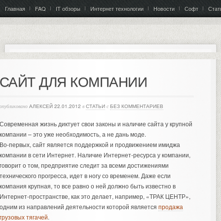
Главная
FAQ
IT обзоры
Интернет технологии
Новости
Софт
Стат
САЙТ ДЛЯ КОМПАНИИ
опубликовано
АЛЕКСЕЙ
22.01.2012
в
СТАТЬИ
с
БЕЗ КОММЕНТАРИЕВ
Современная жизнь диктует свои законы и наличие сайта у крупной
компании – это уже необходимость, а не дань моде.
Во-первых, сайт является поддержкой и продвижением имиджа
компании в сети Интернет. Наличие Интернет-ресурса у компании,
говорит о том, предприятие следит за всеми достижениями
технического прогресса, идет в ногу со временем. Даже если
компания крупная, то все равно о ней должно быть известно в
Интернет-пространстве, как это делает, например, «ТРАК ЦЕНТР»,
одним из направлений деятельности которой является
продажа
грузовых тягачей
.