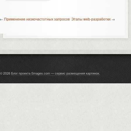
←
Применение низкочастотных запросов
Этапы web-разработки
→
© 2026
Блог проекта Smages.com — сервис размещения картинок
.