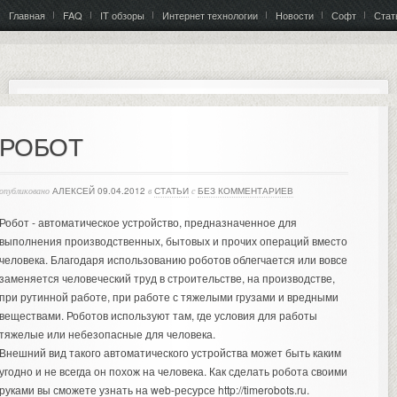
Главная
FAQ
IT обзоры
Интернет технологии
Новости
Софт
Стат
РОБОТ
опубликовано
АЛЕКСЕЙ
09.04.2012
в
СТАТЬИ
с
БЕЗ КОММЕНТАРИЕВ
Робот - автоматическое устройство, предназначенное для
выполнения производственных, бытовых и прочих операций вместо
человека. Благодаря использованию роботов облегчается или вовсе
заменяется человеческий труд в строительстве, на производстве,
при рутинной работе, при работе с тяжелыми грузами и вредными
веществами. Роботов используют там, где условия для работы
тяжелые или небезопасные для человека.
Внешний вид такого автоматического устройства может быть каким
угодно и не всегда он похож на человека.
Как сделать робота
своими
руками вы сможете узнать на web-ресурсе http://timerobots.ru.