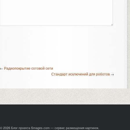
←
Радиопокрытие сотовой сети
Стандарт исключений для роботов
→
© 2026
Блог проекта Smages.com — сервис размещения картинок
.