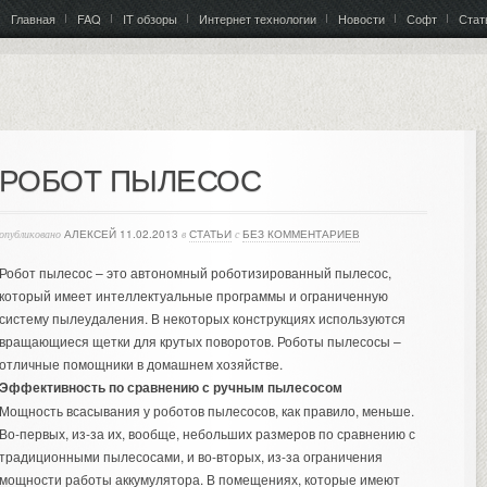
Главная
FAQ
IT обзоры
Интернет технологии
Новости
Софт
Стат
РОБОТ ПЫЛЕСОС
опубликовано
АЛЕКСЕЙ
11.02.2013
в
СТАТЬИ
с
БЕЗ КОММЕНТАРИЕВ
Робот пылесос – это автономный роботизированный пылесос,
который имеет интеллектуальные программы и ограниченную
систему пылеудаления. В некоторых конструкциях используются
вращающиеся щетки для крутых поворотов.
Роботы пылесосы –
отличные помощники
в домашнем хозяйстве.
Эффективность по сравнению с ручным пылесосом
Мощность всасывания у роботов пылесосов, как правило, меньше.
Во-первых, из-за их, вообще, небольших размеров по сравнению с
традиционными пылесосами, и во-вторых, из-за ограничения
мощности работы аккумулятора. В помещениях, которые имеют