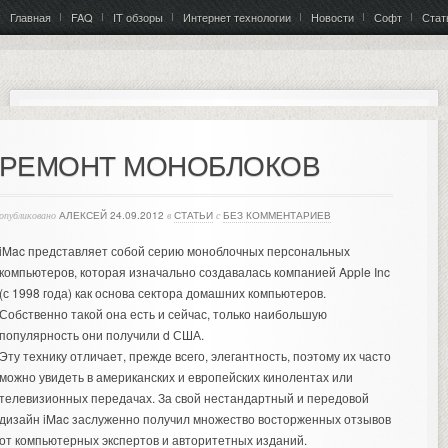
Главная
FAQ
IT обзоры
Интернет технологии
Новости
Софт
Стат
РЕМОНТ МОНОБЛОКОВ
опубликовано
АЛЕКСЕЙ
24.09.2012
в
СТАТЬИ
с
БЕЗ КОММЕНТАРИЕВ
iMac представляет собой серию моноблочных персональных
компьютеров, которая изначально создавалась компанией Apple Inc
(с 1998 года) как основа сектора домашних компьютеров.
Собственно такой она есть и сейчас, только наибольшую
популярность они получили d США.
Эту технику отличает, прежде всего, элегантность, поэтому их часто
можно увидеть в американских и европейских кинолентах или
телевизионных передачах. За свой нестандартный и передовой
дизайн iMac заслуженно получил множество восторженных отзывов
от компьютерных экспертов и авторитетных изданий.