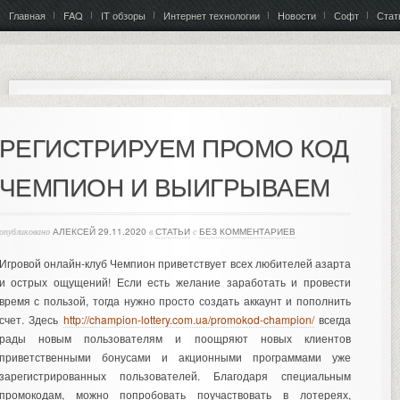
Главная
FAQ
IT обзоры
Интернет технологии
Новости
Софт
Стат
РЕГИСТРИРУЕМ ПРОМО КОД
ЧЕМПИОН И ВЫИГРЫВАЕМ
опубликовано
АЛЕКСЕЙ
29.11.2020
в
СТАТЬИ
с
БЕЗ КОММЕНТАРИЕВ
Игровой онлайн-клуб Чемпион приветствует всех любителей азарта
и острых ощущений! Если есть желание заработать и провести
время с пользой, тогда нужно просто создать аккаунт и пополнить
счет. Здесь
http://champion-lottery.com.ua/promokod-champion/
всегда
рады новым пользователям и поощряют новых клиентов
приветственными бонусами и акционными программами уже
зарегистрированных пользователей. Благодаря специальным
промокодам, можно попробовать поучаствовать в лотереях,