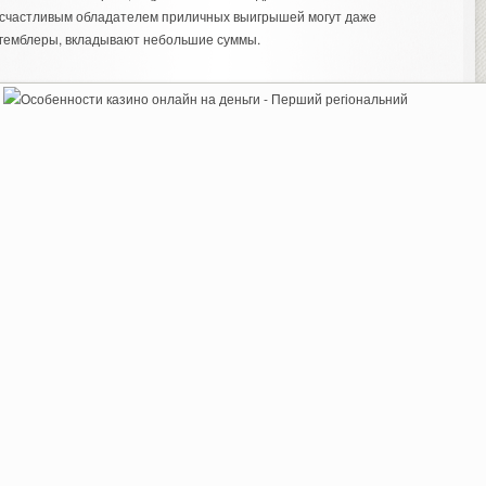
счастливым обладателем приличных выигрышей могут даже
гемблеры, вкладывают небольшие суммы.