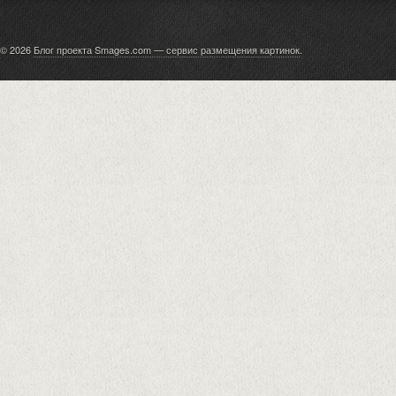
© 2026
Блог проекта Smages.com — сервис размещения картинок
.