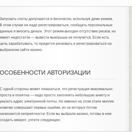
Запускать слоты допускается и бесплатно, используя демо-режим.
В этом случае не надо регистрироваться, сообщать персональные
данные и вносить деньги. Этот режим выгоден отсутствие рисков, но
имеет недостаток — вывести выигрыши не получится. Если есть
цель зарабатывать, то придется рисковать и регистрироваться на
выбранном сайте казино.
ОСОБЕННОСТИ АВТОРИЗАЦИИ
С одной стороны может показаться, что регистрация максимально
проста и понятна — надо просто заполнить небольшую анкету и
указать адрес электронной почты. Но именно на этом этапе многие
новички совершают первые ошибки, из-за которых потом
начинаются неприятности. Если вы выбрали казино, готовы в нем
создать аккаунт, учтите следующее: