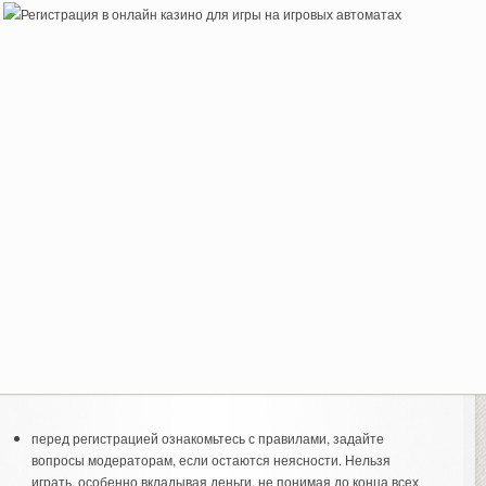
перед регистрацией ознакомьтесь с правилами, задайте
вопросы модераторам, если остаются неясности. Нельзя
играть, особенно вкладывая деньги, не понимая до конца всех