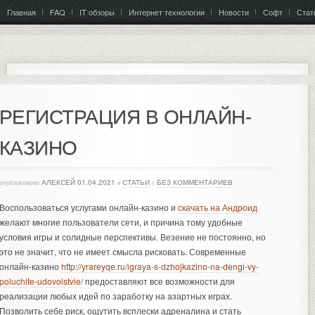
Главная
FAQ
IT обзоры
Интернет технологии
Новости
Софт
Стат
РЕГИСТРАЦИЯ В ОНЛАЙН-
КАЗИНО
опубликовано
АЛЕКСЕЙ
01.04.2021
в
СТАТЬИ
с
БЕЗ КОММЕНТАРИЕВ
Воспользоваться услугами онлайн-казино и
скачать на Андроид
желают многие пользователи сети, и причина тому удобные
условия игры и солидные перспективы. Везение не постоянно, но
это не значит, что не имеет смысла рисковать. Современные
онлайн-казино
http://yrareyqe.ru/igraya-s-dzhojkazino-na-dengi-vy-
poluchite-udovolstvie/
предоставляют все возможности для
реализации любых идей по заработку на азартных играх.
Позволить себе риск, ощутить всплески адреналина и стать