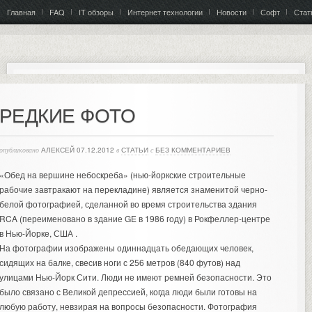
Главная
FAQ
IT обзоры
Интернет технологии
Новости
Софт
Стат
РЕДКИЕ ФОТО
опубликовано
АЛЕКСЕЙ
07.12.2012
в
СТАТЬИ
с
БЕЗ КОММЕНТАРИЕВ
«Обед на вершине небоскреба» (нью-йоркские строительные
рабочие завтракают на перекладине) является знаменитой черно-
белой фотографией, сделанной во время строительства здания
RCA (переименовано в здание GE в 1986 году) в Рокфеллер-центре
в Нью-Йорке, США .
На фотографии изображены одиннадцать обедающих человек,
сидящих на балке, свесив ноги с 256 метров (840 футов) над
улицами Нью-Йорк Сити. Люди не имеют ремней безопасности. Это
было связано с Великой депрессией, когда люди были готовы на
любую работу, невзирая на вопросы безопасности. Фотография