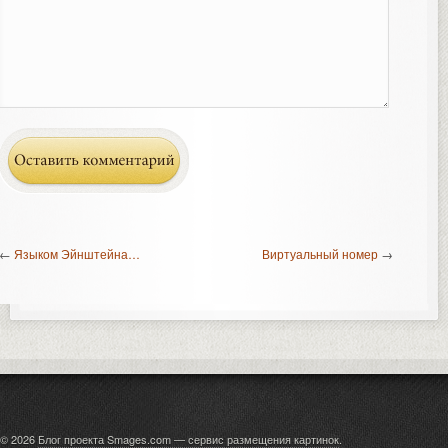
←
Языком Эйнштейна…
Виртуальный номер
→
© 2026
Блог проекта Smages.com — сервис размещения картинок
.