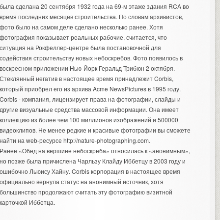
была сделана 20 сентября 1932 года на 69-м этаже здания RCA во
время последних месяцев строительства. По словам архивистов,
фото было на самом деле сделано несколько ранее. Хотя
фотография показывает реальных рабочие, считается, что
ситуация на Рокфеллер-центре была постановочной для
содействия строительству новых небоскребов. Фото появилось в
воскресном приложении Нью-Йорк Геральд Трибюн 2 октября.
Стеклянный негатив в настоящее время принадлежит Corbis,
который приобрел его из архива Acme NewsPictures в 1995 году.
Corbis - компания, лицензирует права на фотографии, слайды и
другие визуальные средства массовой информации. Она имеет
коллекцию из более чем 100 миллионов изображений и 500000
видеоклипов. Не менее редкие и красивые фотографии вы сможете
найти на web-ресурсе
http://nature-photographing.com
.
Ранее «Обед на вершине небоскреба» относилась к «анонимным»,
но позже была причислена Чарльзу Клайду Иббетцу в 2003 году и
ошибочно Льюису Хайну. Corbis корпорация в настоящее время
официально вернула статус на анонимный источник, хотя
большинство продолжают считать эту фотографию визитной
карточкой Иббетца.