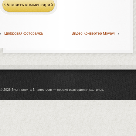
←
Цифровая фоторамка
Видео Конвертер Movavi
→
© 2026
Блог проекта Smages.com — сервис размещения картинок
.