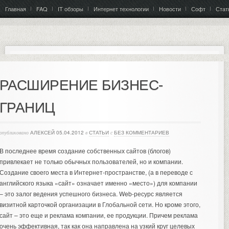
Главная
FAQ
IT обзоры
Интернет технологии
Новости
Софт
Стат
РАСШИРЕНИЕ БИЗНЕС-
ГРАНИЦ
опубликовано
АЛЕКСЕЙ
05.04.2012
в
СТАТЬИ
с
БЕЗ КОММЕНТАРИЕВ
В последнее время создание собственных сайтов (блогов)
привлекает не только обычных пользователей, но и компании.
Создание своего места в Интернет-пространстве, (а в переводе с
английского языка «сайт» означает именно «место») для компании
– это залог ведения успешного бизнеса.
Web-ресурс является
визитной карточкой организации в Глобальной сети. Но кроме этого,
сайт – это еще и реклама компании, ее продукции. Причем реклама
очень эффективная, так как она направлена на узкий круг целевых