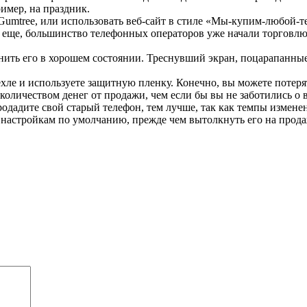
имер, на праздник.
Gumtree, или использовать веб-сайт в стиле «Мы-купим-любой-т
 еще, большинство телефонных операторов уже начали торговлю 
анить его в хорошем состоянии. Треснувший экран, поцарапанн
 чехле и используете защитную пленку. Конечно, вы можете пот
 количеством денег от продажи, чем если бы вы не заботились о 
родадите свой старый телефон, тем лучше, так как темпы изменен
м настройкам по умолчанию, прежде чем вытолкнуть его на прода