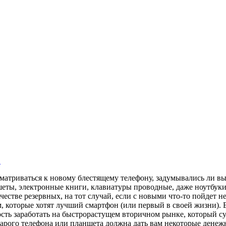
в
матриваться к новому блестящему телефону, задумывались ли вы
ншеты, электронные книги,
клавиатуры проводные
, даже ноутбук
честве резервных, на тот случай, если с новыми что-то пойдет н
, которые хотят лучший смартфон (или первый в своей жизни). В
ность заработать на быстрорастущем вторичном рынке, который с
рого телефона или планшета должна дать вам некоторые денежн