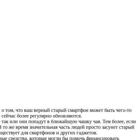
 о том, что ваш верный старый смартфон может быть чего-то
и сейчас более регулярно обновляются.
е так или они попадут в ближайшую чашку чая. Тем более, если
 то же время значительная часть людей просто засунет старый
уществует для смартфонов и других гаджетов.
ые средства, которые могли бы помочь финансировать