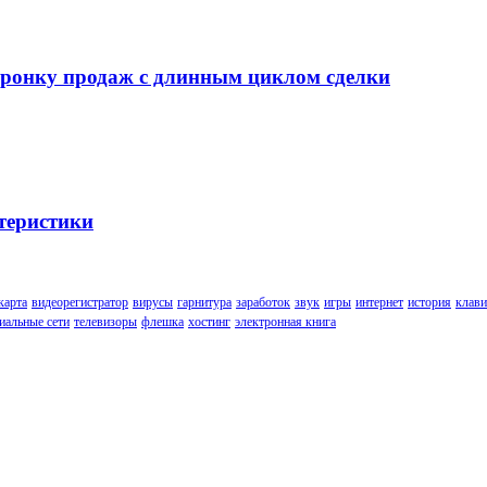
воронку продаж с длинным циклом сделки
теристики
карта
видеорегистратор
вирусы
гарнитура
заработок
звук
игры
интернет
история
клави
иальные сети
телевизоры
флешка
хостинг
электронная книга