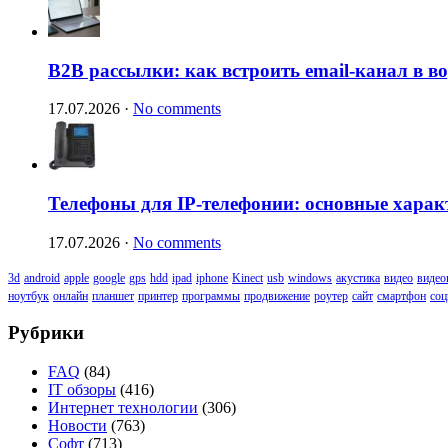
B2B рассылки: как встроить email-канал в 
17.07.2026
·
No comments
Телефоны для IP-телефонии: основные харак
17.07.2026
·
No comments
3d
android
apple
google
gps
hdd
ipad
iphone
Kinect
usb
windows
акустика
видео
видео
ноутбук
онлайн
планшет
принтер
программы
продвижение
роутер
сайт
смартфон
соц
Рубрики
FAQ
(84)
IT обзоры
(416)
Интернет технологии
(306)
Новости
(763)
Софт
(713)