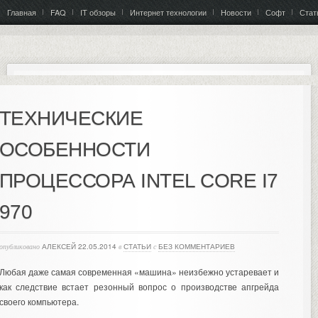
Главная
FAQ
IT обзоры
Интернет технологии
Новости
Софт
Стат
ТЕХНИЧЕСКИЕ
ОСОБЕННОСТИ
ПРОЦЕССОРА INTEL CORE I7
970
опубликовано
АЛЕКСЕЙ
22.05.2014
в
СТАТЬИ
с
БЕЗ КОММЕНТАРИЕВ
Любая даже самая современная «машина» неизбежно устаревает и
как следствие встает резонный вопрос о производстве апгрейда
своего компьютера.