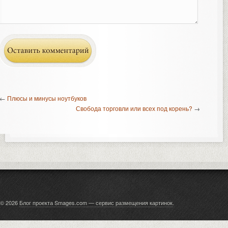
←
Плюсы и минусы ноутбуков
Свобода торговли или всех под корень?
→
© 2026
Блог проекта Smages.com — сервис размещения картинок
.