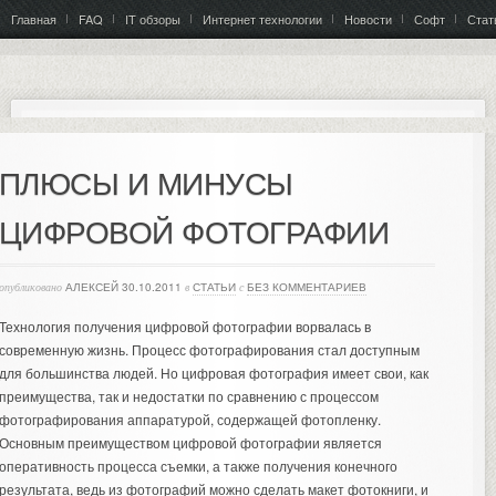
Главная
FAQ
IT обзоры
Интернет технологии
Новости
Софт
Стат
ПЛЮСЫ И МИНУСЫ
ЦИФРОВОЙ ФОТОГРАФИИ
опубликовано
АЛЕКСЕЙ
30.10.2011
в
СТАТЬИ
с
БЕЗ КОММЕНТАРИЕВ
Технология получения цифровой фотографии ворвалась в
современную жизнь. Процесс фотографирования стал доступным
для большинства людей. Но цифровая фотография имеет свои, как
преимущества, так и недостатки по сравнению с процессом
фотографирования аппаратурой, содержащей фотопленку.
Основным преимуществом цифровой фотографии является
оперативность процесса съемки, а также получения конечного
результата, ведь из фотографий можно сделать макет
фотокниги
, и