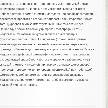
распечатать. Цифровые фотоаппараты имеют огромный ресурс
количества снимков и широкие возможности выбора режимов
непосредственно самой съемки. Благодаря цифровой фотографии
достигается простота в создании панорам и спецэффектов. Кроме
того, цифровая техника имеет уменьшенные габариты и вес.
Но наряду с этими плюсами у цифровой фотографии есть и
недостатки. Основным минусом является пикселизация
(дискретный массив точек). Если деталь (объект) имеет размер
меньше одного пикселя, но на изображении он не сохраняется, что
приводит к более искусственному восприятию изображения. Также к
недостаткам цифровой фотографии можно отнести зависимость
разрешающей способности фотосенсора от его габаритов: из-за
высокой плотности пикселей (при малых размерах фотосенсора)
происходит смешение зон генерации носителей. А при небольшой
фотографической широте матриц, которых преобладающее
большинство, происходит потеря деталей в сюжетах, имеющих
большой диапазон яркости.