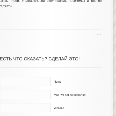
взять плеер, ультразвуковой отпугиватель насекомых и прочее
гаджеты.
теги:
ЕСТЬ ЧТО СКАЗАТЬ? СДЕЛАЙ ЭТО!
Name
Mail (will not be published)
Website