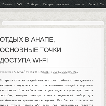
Главная
FAQ
IT обзоры
Интернет технологии
Новости
Софт
Стат
ОТДЫХ В АНАПЕ,
ОСНОВНЫЕ ТОЧКИ
ДОСТУПА WI-FI
опубликовано
АЛЕКСЕЙ
16.11.2014
в
СТАТЬИ
с
БЕЗ КОММЕНТАРИЕВ
Во время отпуска каждый человек хочет забыть о повседневных
хлопотах и окунуться в мир положительных эмоций и хорошего
настроения. При выборе места для отдыха существует масса
способов, которые помогут сделать идеальный выбор для
незабываемого времяпрепровождения. Как бы не хотелось во
время отдыха забыть обо всем, без современных гаджетов