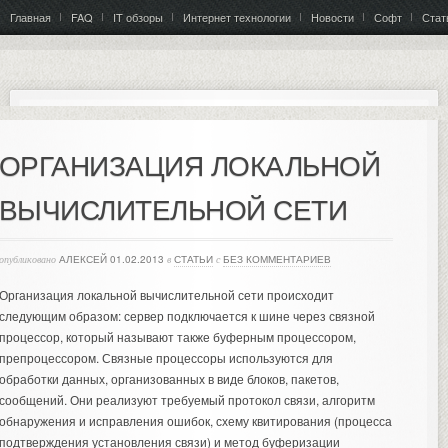
Главная
FAQ
IT обзоры
Интернет технологии
Новости
Софт
Стат
ОРГАНИЗАЦИЯ ЛОКАЛЬНОЙ
ВЫЧИСЛИТЕЛЬНОЙ СЕТИ
опубликовано
АЛЕКСЕЙ
01.02.2013
в
СТАТЬИ
с
БЕЗ КОММЕНТАРИЕВ
Организация локальной вычислительной сети происходит
следующим образом: сервер подключается к шине через связной
процессор, который называют также буферным процессором,
препроцессором. Связные процессоры используются для
обработки данных, организованных в виде блоков, пакетов,
сообщений.
Они реализуют требуемый протокол связи, алгоритм
обнаружения и исправления ошибок, схему квитирования (процесса
подтверждения установления связи) и метод буферизации