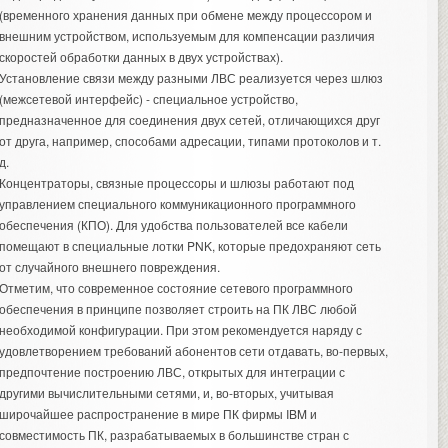
(временного хранения данных при обмене между процессором и
внешним устройством, используемым для компенсации различия
скоростей обработки данных в двух устройствах).
Установление связи между разными ЛВС реализуется через шлюз
(межсетевой интерфейс) - специальное устройство,
предназначенное для соединения двух сетей, отличающихся друг
от друга, например, способами адресации, типами протоколов и т.
д.
Концентраторы, связные процессоры и шлюзы работают под
управлением специального коммуникационного программного
обеспечения (КПО). Для удобства пользователей все кабели
помещают в специальные
лотки PNK
, которые предохраняют сеть
от случайного внешнего повреждения.
Отметим, что современное состояние сетевого программного
обеспечения в принципе позволяет строить на ПК ЛВС любой
необходимой конфигурации. При этом рекомендуется наряду с
удовлетворением требований абонентов сети отдавать, во-первых,
предпочтение построению ЛВС, открытых для интеграции с
другими вычислительными сетями, и, во-вторых, учитывая
широчайшее распространение в мире ПК фирмы IBM и
совместимость ПК, разрабатываемых в большинстве стран с