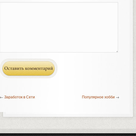
←
Заработок в Сети
Популярное хобби
→