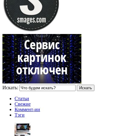
Искать:
Статьи
Свежие
Коммент-ии
Тэги