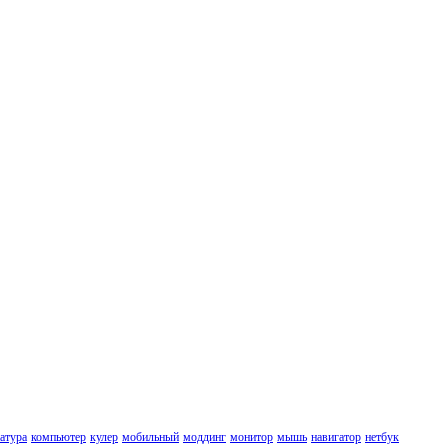
атура
компьютер
кулер
мобильный
моддинг
монитор
мышь
навигатор
нетбук