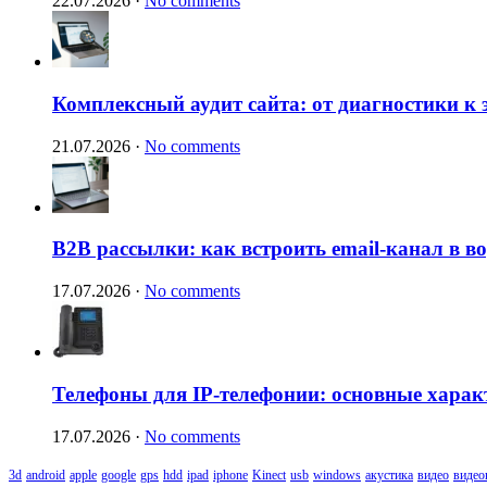
22.07.2026
·
No comments
Комплексный аудит сайта: от диагностики к
21.07.2026
·
No comments
B2B рассылки: как встроить email-канал в 
17.07.2026
·
No comments
Телефоны для IP-телефонии: основные харак
17.07.2026
·
No comments
3d
android
apple
google
gps
hdd
ipad
iphone
Kinect
usb
windows
акустика
видео
видео