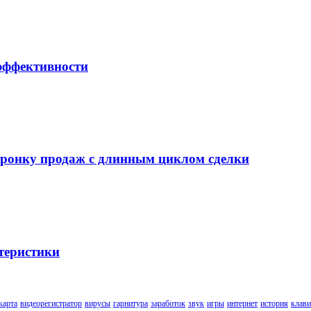
 эффективности
воронку продаж с длинным циклом сделки
теристики
карта
видеорегистратор
вирусы
гарнитура
заработок
звук
игры
интернет
история
клави