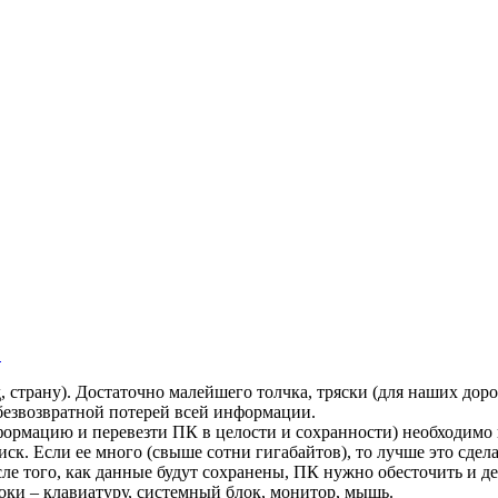
в
д, страну). Достаточно малейшего толчка, тряски (для наших до
 безвозвратной потерей всей информации.
ормацию и перевезти ПК в целости и сохранности) необходимо 
к. Если ее много (свыше сотни гигабайтов), то лучше это сдел
осле того, как данные будут сохранены, ПК нужно обесточить и 
оки – клавиатуру, системный блок, монитор, мышь.