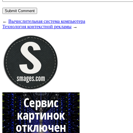
←
Вычислительная система компьютера
Технология контекстной рекламы
→