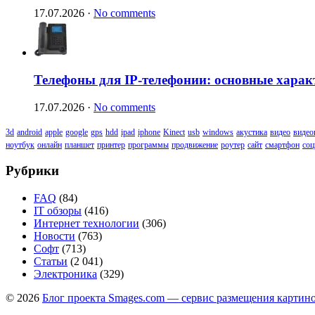
17.07.2026
·
No comments
Телефоны для IP-телефонии: основные харак
17.07.2026
·
No comments
3d
android
apple
google
gps
hdd
ipad
iphone
Kinect
usb
windows
акустика
видео
видео
ноутбук
онлайн
планшет
принтер
программы
продвижение
роутер
сайт
смартфон
соц
Рубрики
FAQ
(84)
IT обзоры
(416)
Интернет технологии
(306)
Новости
(763)
Софт
(713)
Статьи
(2 041)
Электроника
(329)
© 2026
Блог проекта Smages.com — сервис размещения картин