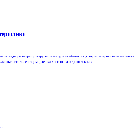
теристики
карта
видеорегистратор
вирусы
гарнитура
заработок
звук
игры
интернет
история
клави
иальные сети
телевизоры
флешка
хостинг
электронная книга
ок
.