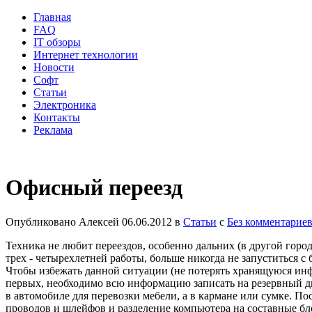
Главная
FAQ
IT обзоры
Интернет технологии
Новости
Софт
Статьи
Электроника
Контакты
Реклама
Офисный переезд
Опубликовано
Алексей
06.06.2012
в
Статьи
с
Без комментарие
Техника не любит переездов, особенно дальних (в другой горо
трех - четырехлетней работы, больше никогда не запуститься с
Чтобы избежать данной ситуации (не потерять хранящуюся инф
первых, необходимо всю информацию записать на резервный дис
в автомобиле для перевозки мебели, а в кармане или сумке. П
проводов и шлейфов и разделение компьютера на составные бл