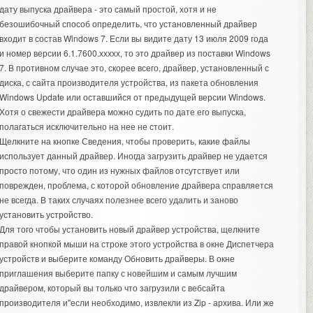
дату выпуска драйвера - это самый простой, хотя и не
безошибочный способ определить, что установленный драйвер
входит в состав Windows 7. Если вы видите дату 13 июля 2009 года
и номер версии 6.1.7600.ххххх, то это драйвер из поставки Windows
7. В противном случае это, скорее всего, драйвер, установленный с
диска, с сайта производителя устройства, из пакета обновления
Windows Update или оставшийся от предыдущей версии Windows.
Хотя о свежести драйвера можно судить по дате его выпуска,
полагаться исключительно на нее не стоит.
Щелкните на кнопке Сведения, чтобы проверить, какие файлы
использует данный драйвер. Иногда загрузить драйвер не удается
просто потому, что один из нужных файлов отсутствует или
поврежден, проблема, с которой обновление драйвера справляется
не всегда. В таких случаях полезнее всего удалить и заново
установить устройство.
Для того чтобы установить новый драйвер устройства, щелкните
правой кнопкой мыши на строке этого устройства в окне Диспетчера
устройств и выберите команду Обновить драйверы. В окне
приглашения выберите папку с новейшим и самым лучшим
драйвером, который вы только что загрузили с вебсайта
производителя и"если необходимо, извлекли из Zip - архива. Или же