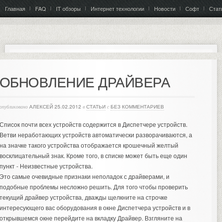
Главная
FAQ
IT обзоры
Интернет технологии
Новости
Софт
Стат
ОБНОВЛЕНИЕ ДРАЙВЕРА
опубликовано
АЛЕКСЕЙ
25.02.2012
в
СТАТЬИ
с
БЕЗ КОММЕНТАРИЕВ
Список почти всех устройств содержится в Диспетчере устройств.
Ветви неработающих устройств автоматически разворачиваются, а
на значке такого устройства отображается крошечный желтый
восклицательный знак. Кроме того, в списке может быть еще один
пункт - Неизвестные устройства.
Это самые очевидные признаки неполадок с драйверами, и
подобные проблемы несложно решить.
Для того чтобы проверить
текущий драйвер устройства, дважды щелкните на строчке
интересующего вас оборудования в окне Диспетчера устройств и в
открывшемся окне перейдите на вкладку Драйвер. Взгляните на