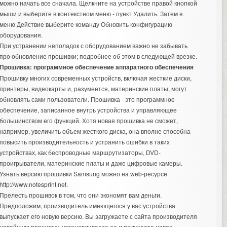
можно начать все сначала. Щелкните на устройстве правой кнопкой
мыши и выберите в контекстном меню - пункт Удалить. Затем в
меню Действие выберите команду Обновить конфигурацию
оборудования.
При устранении неполадок с оборудованием важно не забывать
про обновление прошивки; подробнее об этом в следующей врезке.
Прошивка: программное обеспечение аппаратного обеспечения
Прошивку многих современных устройств, включая жесткие диски,
принтеры, видеокарты и, разумеется, материнские платы, могут
обновлять сами пользователи. Прошивка - это программное
обеспечение, записанное внутрь устройства и управляющее
большинством его функций. Хотя новая прошивка не сможет,
например, увеличить объем жесткого диска, она вполне способна
повысить производительность и устранить ошибки в таких
устройствах, как беспроводные маршрутизаторы, DVD-
проигрыватели, материнские платы и даже цифровые камеры.
Узнать
версию прошивки Samsung
можно на web-ресурсе
http://www.notesprint.net.
Прелесть прошивок в том, что они экономят вам деньги.
Предположим, производитель имеющегося у вас устройства
выпускает его новую версию. Вы загружаете с сайта производителя
новейшую прошивку, устанавливаете ее и получаете новое