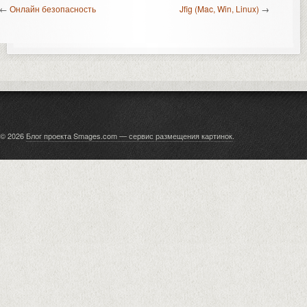
←
Онлайн безопасность
Jfig (Mac, Win, Linux)
→
© 2026
Блог проекта Smages.com — сервис размещения картинок
.