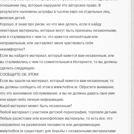
отношении лиц, которые нарушили это авторское право. В
результате наложены штрафы в тысячи евро на отдельных лиц,
включая детей.
Хорошо, я знаю про риски, но что мне делать, если я найду
некоторые материалы, которые могут быть признаны незаконными,
или я сталкивался с чем-то, что кажется непонятным или
неправильным, или заставляет меня чувствовать себя
некомфортно?
Если вы найдете материал, который кажется вам незаконным, или
вы сталкивались с чем-то сомнительным в Интернете, то вы должны
сделать следующее:
СООБЩИТЕ ОБ ЭТОМ!
Если вы зашли на материал, который кажется вам незаконным, то
вы должны сообщить об этом в www.hotline.ie. Обратите внимание,
что это анонимное обслуживание, и вы не должны давать свое имя
или какую-либо личную информацию.
Какой материал может быть незаконным?
Любой материал с участием детской порнографии, торговли детьми.
Любые расистские или ксенофобские материалы, то есть все, что
направлено на разжигание ненависти или дискриминации.
www.hotline.ie существует для борьбы с незаконными материалами