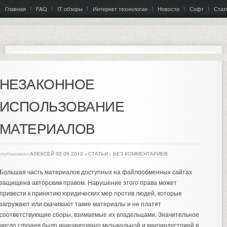
Главная
FAQ
IT обзоры
Интернет технологии
Новости
Софт
Стат
НЕЗАКОННОЕ
ИСПОЛЬЗОВАНИЕ
МАТЕРИАЛОВ
опубликовано
АЛЕКСЕЙ
02.05.2013
в
СТАТЬИ
с
БЕЗ КОММЕНТАРИЕВ
Большая часть материалов доступных на файлообменных сайтах
защищена авторским правом. Нарушение этого права может
привести к принятию юридических мер против людей, которые
загружают или скачивают такие материалы и не платят
соответствующие сборы, взимаемые их владельцами.
Значительное
число случаев было инициировано музыкальной и киноиндустрией в