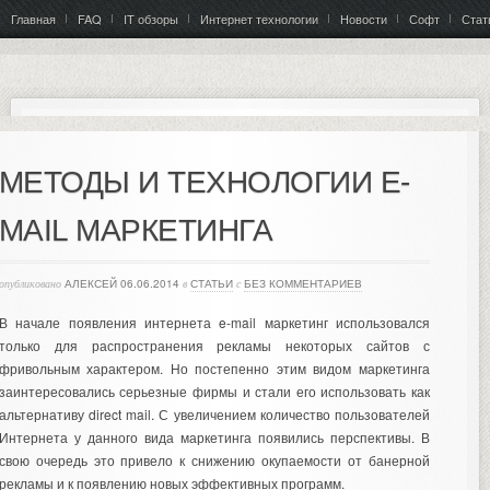
Главная
FAQ
IT обзоры
Интернет технологии
Новости
Софт
Стат
МЕТОДЫ И ТЕХНОЛОГИИ E-
MAIL МАРКЕТИНГА
опубликовано
АЛЕКСЕЙ
06.06.2014
в
СТАТЬИ
с
БЕЗ КОММЕНТАРИЕВ
В начале появления интернета e-mail маркетинг использовался
только для распространения рекламы некоторых сайтов с
фривольным характером. Но постепенно этим видом маркетинга
заинтересовались серьезные фирмы и стали его использовать как
альтернативу direct mail. С увеличением количество пользователей
Интернета у данного вида маркетинга появились перспективы. В
свою очередь это привело к снижению окупаемости от банерной
рекламы и к появлению новых эффективных программ.