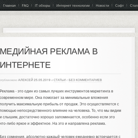
Главная
FAQ
IT обзоры
Интернет технологии
Новости
Софт
Стат
МЕДИЙНАЯ РЕКЛАМА В
ИНТЕРНЕТЕ
опубликовано
АЛЕКСЕЙ
25.05.2019
в
СТАТЬИ
с
БЕЗ КОММЕНТАРИЕВ
Реклама - это один из самых лучших инструментов маркетинга в
современном мире. Она помогает за минимальные вложения
получить максимальную прибыль от продаж. Это осуществляется с
помощью непосредственного влияние на человека. То, что мы видим
и слышим, достаточно хорошо запоминается, особенно если это
что-либо яркое и эффектное. На это и направлена реклама.
Без сомнения, абсолютно каждый человек ежедневно встречается с