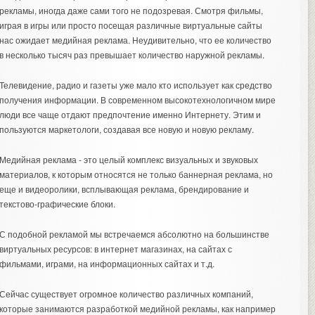
рекламы, иногда даже сами того не подозревая. Смотря фильмы,
играя в игры или просто посещая различные виртуальные сайты
нас ожидает медийная реклама. Неудивительно, что ее количество
в несколько тысяч раз превышает количество наружной рекламы.
Телевидение, радио и газеты уже мало кто использует как средство
получения информации. В современном высокотехнологичном мире
люди все чаще отдают предпочтение именно Интернету. Этим и
пользуются маркетологи, создавая все новую и новую рекламу.
Медийная реклама - это целый комплекс визуальных и звуковых
материалов, к которым относятся не только баннерная реклама, но
еще и видеоролики, всплывающая реклама, брендирование и
текстово-графические блоки.
С подобной рекламой мы встречаемся абсолютно на большинстве
виртуальных ресурсов: в интернет магазинах, на сайтах с
фильмами, играми, на информационных сайтах и т.д.
Сейчас существует огромное количество различных компаний,
которые занимаются разработкой медийной рекламы, как например