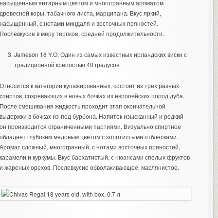
насыщенным янтарным цветом и многогранным ароматом
древесной коры, табачного листа, марципана. Вкус яркий,
насыщенный, с нотами миндаля и восточных пряностей.
Послевкусие в меру терпкое, средней продолжительности.
Jameson 18 Y.O. Один из самых известных ирландских виски с
традиционной крепостью 40 градусов.
Относится к категории купажированных, состоит из трех разных
спиртов, созревающих в новых бочках из европейских пород дуба.
После смешивания жидкость проходит этап окончательной
выдержки в бочках из-под бурбона. Напиток изысканный и редкий –
он производится ограниченными партиями. Визуально спиртное
обладает глубоким медовым цветом с золотистыми отблесками.
Аромат сложный, многогранный, с нотами восточных пряностей,
карамели и куркумы. Вкус бархатистый, с нюансами спелых фруктов
и жареных орехов. Послевкусие обволакивающее, маслянистое.