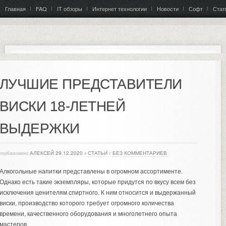
Главная
FAQ
IT обзоры
Интернет технологии
Новости
Софт
Стат
ЛУЧШИЕ ПРЕДСТАВИТЕЛИ
ВИСКИ 18-ЛЕТНЕЙ
ВЫДЕРЖКИ
опубликовано
АЛЕКСЕЙ
29.12.2020
в
СТАТЬИ
с
БЕЗ КОММЕНТАРИЕВ
Алкогольные напитки представлены в огромном ассортименте.
Однако есть такие экземпляры, которые придутся по вкусу всем без
исключения ценителям спиртного. К ним относится и выдержанный
виски, производство которого требует огромного количества
времени, качественного оборудования и многолетнего опыта
мастеров.