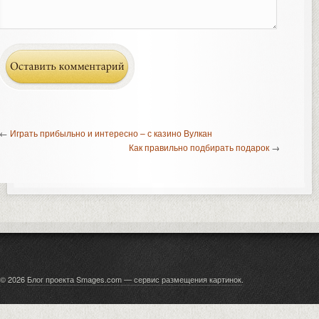
←
Играть прибыльно и интересно – с казино Вулкан
Как правильно подбирать подарок
→
© 2026
Блог проекта Smages.com — сервис размещения картинок
.