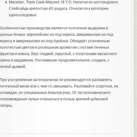
Macallan, Triple Cask Matured 18 Y.O. Напиток из шотландского
Спейсайда крепостью 43 градуса. Относится к категории
односолодовых.
Особенностью производства является поэтапная выдержка в
разных бочках: европейских из-под хереса, американских из-под
хереса и американских из-под бурбона. Обладает утонченным
золотистым цветом и роскошным ароматом с нотами печеных
фруктов и кокоса. Вкус гладкий, округлый, с полутонами мускатного
ореха и кардамона. Послевкусие продолжительное, сладкое, с
легкой дымкой.
При употреблении категорически не рекомендуется разбавлять
почтенный виски или с чем-то смешивать. Распивайте спиртное, не
охлаждая, из специальных бокалов рокс. От гастрономического
сопровождения лучше отказаться в пользу крепкой кубинской
сигары.