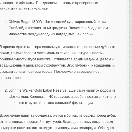
«попасть в яблочко». Предлагаем несколько проверенных
вариантов 18-летнего виски:
Chivas Regal 18 Y.O. Шотландский купажированный виски
Спейсайда крепостью 40 градусов. Является обладателем
множества международных наград высшей пробы.
В производстве мастера используют исключительно новые дубовые
бочки, таким образом максимально сохраняя натуральность и
оригинальность вкуса напитка. Отличается ярким медным цветом и
традиционным ароматом сухофруктов. Вкус глубокий, насыщенный,
с характерным нюансом торфа. Послевкусие завершенное,
согревающее.
Johnnie Walker Gold Label Reserve. Еще один напиток родом из
Шотландии. Крепость – 40 градусов, а особенностью спиртного
является отсутствие этапа холодной фильтрации.
Взросление напитка осуществляется в бочках из редких пород дуба,
отличающихся пористой структурой. Благодаря этому весь период
выдержки напиток контактирует с молекулами кислорода. Обладает