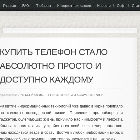
Главная
FAQ
IT обзоры
Интернет технологии
Новости
Софт
Стат
КУПИТЬ ТЕЛЕФОН СТАЛО
АБСОЛЮТНО ПРОСТО И
ДОСТУПНО КАЖДОМУ
опубликовано
АЛЕКСЕЙ
06.06.2014
в
СТАТЬИ
с
БЕЗ КОММЕНТАРИЕВ
Развитие информационных технологий уже давно в корне повлияло
на качество повседневной жизни. Появление органайзеров и
гаджетов, облегчающих жизнь, приучило нас к комфорту и легкости.
Компьютерная техника, устройства сотовой связи теперь помогают
нам находиться везде и сразу. Доступ к любой информации мира, к
любому событию земного шара теперь находится в наших руках.