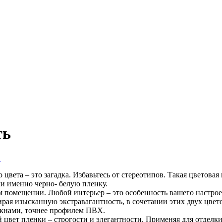
ть
в
вета – это загадка. Избавьтесь от стереотипов. Такая цветовая
и именно черно- белую пленку.
м помещении. Любой интерьер – это особенность вашего настрое
ирая изысканную экстравагантность, в сочетании этих двух цвет
окнами, точнее профилем ПВХ.
вет пленки – строгости и элегантности. Применяя для отделки 