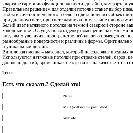
квартире гармонию функциональности, дизайна, комфорта и у
Правильным решением для отделки потолка станет выбор идеаль
чтобы в сочетании черного и белого цвета получить объектив
при дневном свете, при свете лампочки в магазине или возьми
Белый цвет натяжного потолка на темной северной стороне в
холодный цвет. Осуществляя отделку помещения натяжными по
визуально увеличить пространство небольшого помещения, но и
разнообразные поверхности и различные формы. Оригинально 
и уникальный дизайн.
Виниловая пленка – материал, который не содержит вредных в
Используются натяжные потолки при отделке отелей, баров, к
довольно долгий, время никак не отразится на качестве этого о
Теги:
Есть что сказать? Сделай это!
Name
Mail (will not be published)
Website