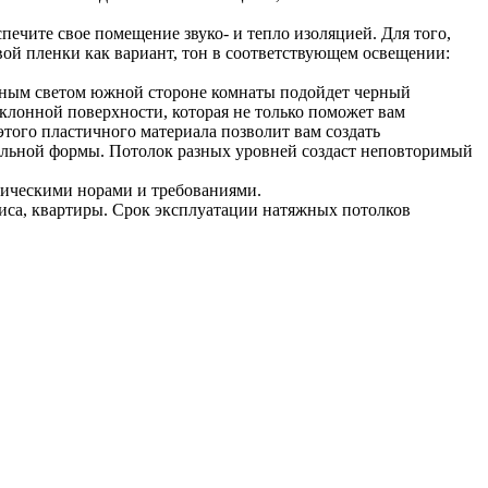
ечите свое помещение звуко- и тепло изоляцией. Для того,
вой пленки как вариант, тон в соответствующем освещении:
ечным светом южной стороне комнаты подойдет черный
лонной поверхности, которая не только поможет вам
того пластичного материала позволит вам создать
альной формы. Потолок разных уровней создаст неповторимый
ническими норами и требованиями.
фиса, квартиры. Срок эксплуатации натяжных потолков