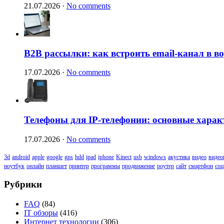
21.07.2026
·
No comments
B2B рассылки: как встроить email-канал в 
17.07.2026
·
No comments
Телефоны для IP-телефонии: основные харак
17.07.2026
·
No comments
3d
android
apple
google
gps
hdd
ipad
iphone
Kinect
usb
windows
акустика
видео
видео
ноутбук
онлайн
планшет
принтер
программы
продвижение
роутер
сайт
смартфон
соц
Рубрики
FAQ
(84)
IT обзоры
(416)
Интернет технологии
(306)