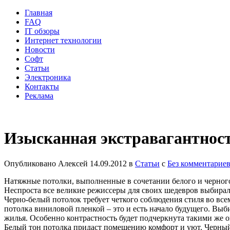
Главная
FAQ
IT обзоры
Интернет технологии
Новости
Софт
Статьи
Электроника
Контакты
Реклама
Изысканная экстравагантнос
Опубликовано
Алексей
14.09.2012
в
Статьи
с
Без комментарие
Натяжные потолки, выполненные в сочетании белого и черного ц
Неспроста все великие режиссеры для своих шедевров выбирал
Черно-белый потолок требует четкого соблюдения стиля во все
потолка виниловой пленкой – это и есть начало будущего. Выб
жилья. Особенно контрастность будет подчеркнута такими же 
Белый тон потолка придаст помещению комфорт и уют. Черный ц