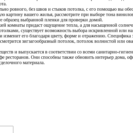
юта.
но ровного, без швов и стыков потолка, с его помощью вы обесп
ную картину вашего жилья, рассмотрите при выборе тона винило
те образец выбранной пленки для проверки домой.
ашей комнаты придаст ощущение тепла, а для насыщенной солн
толками, существует возможность выбора искривленной или нак
 изменит его благодаря цвету, форме и отражению. Специфика э
смотрится зигзагообразный потолок, потолок волнистой или ов
еществ и выпускается в соответствии со всеми санитарно-гигие
афе ресторанов. Они способны также обновить интерьер дома, о
тделочного материала.