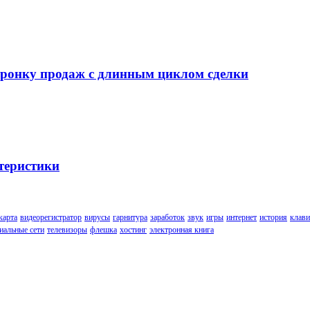
воронку продаж с длинным циклом сделки
теристики
карта
видеорегистратор
вирусы
гарнитура
заработок
звук
игры
интернет
история
клави
иальные сети
телевизоры
флешка
хостинг
электронная книга