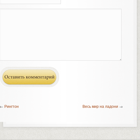
←
Рингтон
Весь мир на ладони
→