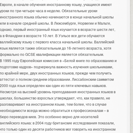
Европе, в начале обучения иностранному языку, учащиеся имеют
уроки по три-четыре часа в неделю. Обязательные уроки
иностранного языка обычно начинаются в конце начальной школы
или в начале средней школы. В Люксембурге, Норвегии и Мальте,
однако, первый иностранный язык изучается в возрасте шести лет,
а в Фландрии в возрасте 10 лет. В Уэльсе все дети обучаются
валлийскому языку с первого класса начальной школы. Валлийский
язык является также обязательным до 16-летнего возраста, хотя
формально по GCSE квалификации является обязательным.
В 1995 году Европейская комиссия в «Белой книге по образованию и
подготовке кадров» подчеркнула важность изучения школьниками,
по крайней мере, двух иностранных языков, прежде чем получить
аттестат о полном среднем образовании. Лиссабонским саммитом
2000 года язык определен как один из пяти ключевых навыков.
Несмотря на высокий уровень преподавания иностранных языков в
школах, большинство взрослых утверждают, что, как правило, не
разговаривают на иностранном языке, тем более, что в случае
необходимости всегда можно обратиться к профессионалам – в
бюро переводов киев
. Это особенно верно для носителей
английского языка: в 2004 году британские исследования показали,
что только один из десяти работников мог говорить на иностранном