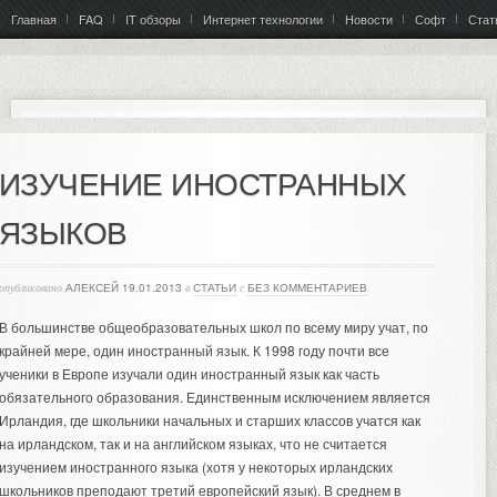
Главная
FAQ
IT обзоры
Интернет технологии
Новости
Софт
Стат
ИЗУЧЕНИЕ ИНОСТРАННЫХ
ЯЗЫКОВ
опубликовано
АЛЕКСЕЙ
19.01.2013
в
СТАТЬИ
с
БЕЗ КОММЕНТАРИЕВ
В большинстве общеобразовательных школ по всему миру учат, по
крайней мере, один иностранный язык. К 1998 году почти все
ученики в Европе изучали один иностранный язык как часть
обязательного образования.
Единственным исключением является
Ирландия, где школьники начальных и старших классов учатся как
на ирландском, так и на английском языках, что не считается
изучением иностранного языка (хотя у некоторых ирландских
школьников преподают третий европейский язык). В среднем в