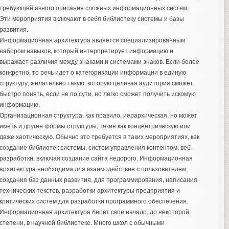
требующей явного описания сложных информационных систем.
Эти мероприятия включают в себя библиотеку системы и базы
развития.
Информационная архитектура является специализированным
набором навыков, который интерпретирует информацию и
выражает различия между знаками и системами знаков. Если более
конкретно, то речь идет о категоризации информации в единую
структуру, желательно такую, которую целевая аудитория сможет
быстро понять, если не по сути, но легко сможет получить искомую
информацию.
Организационная структура, как правило, иерархическая, но может
иметь и другие формы структуры, такие как концентрическую или
даже хаотическую. Обычно это требуется в таких мероприятиях, как
создание библиотек системы, систем управления контентом, веб-
разработки, включая
создание сайта недорого
. Информационная
архитектура необходима для взаимодействие с пользователем,
создания баз данных развития, для программирования, написания
технических текстов, разработки архитектуры предприятия и
критических систем для разработки программного обеспечения.
Информационная архитектура берет свое начало, до некоторой
степени, в научной библиотеке. Много школ с обычными