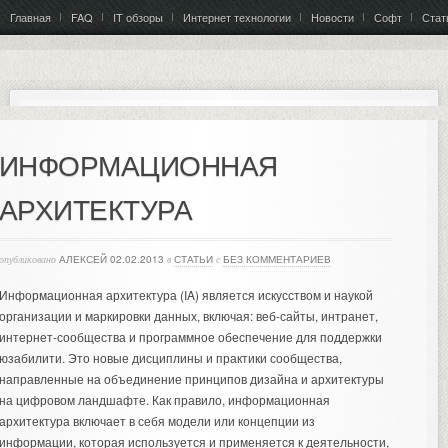
Главная
FAQ
IT обзоры
Интернет технологии
Новости
Софт
Стат
ИНФОРМАЦИОННАЯ
АРХИТЕКТУРА
опубликовано
АЛЕКСЕЙ
02.02.2013
в
СТАТЬИ
с
БЕЗ КОММЕНТАРИЕВ
Информационная архитектура (IA) является искусством и наукой
организации и маркировки данных, включая: веб-сайты, интранет,
интернет-сообщества и программное обеспечение для поддержки
юзабилити. Это новые дисциплины и практики сообщества,
направленные на объединение принципов дизайна и архитектуры
на цифровом ландшафте.
Как правило, информационная
архитектура включает в себя модели или концепции из
информации, которая используется и применяется к деятельности,