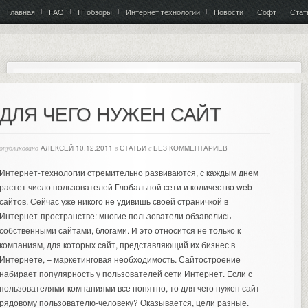
Главная
FAQ
IT обзоры
Интернет технологии
Новости
Софт
Стат
ДЛЯ ЧЕГО НУЖЕН САЙТ
опубликовано
АЛЕКСЕЙ
10.12.2011
в
СТАТЬИ
с
БЕЗ КОММЕНТАРИЕВ
Интернет-технологии стремительно развиваются, с каждым днем
растет число пользователей Глобальной сети и количество web-
сайтов. Сейчас уже никого не удивишь своей страничкой в
Интернет-пространстве: многие пользователи обзавелись
собственными сайтами, блогами. И это относится не только к
компаниям, для которых сайт, представляющий их бизнес в
Интернете, – маркетинговая необходимость. Сайтостроение
набирает популярность у пользователей сети Интернет. Если с
пользователями-компаниями все понятно, то для чего нужен сайт
рядовому пользователю-человеку?
Оказывается, цели разные.