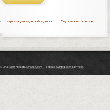
←
Программы для видеонаблюдения
Спутниковый телефон
→
© 2026
Блог проекта Smages.com — сервис размещения картинок
.