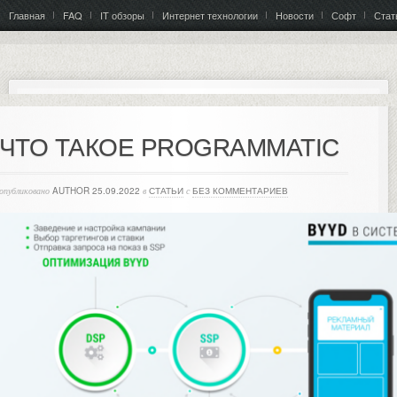
Главная
FAQ
IT обзоры
Интернет технологии
Новости
Софт
Стат
ЧТО ТАКОЕ PROGRAMMATIC
опубликовано
AUTHOR
25.09.2022
в
СТАТЬИ
с
БЕЗ КОММЕНТАРИЕВ