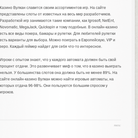
Казино Вулкан славится своим ассортиментов игр. На сайте
представлены слоты от известных на весь мир разработчиков.
Разработкой игр занимаются такие компании, как Igrosoft, NetEnt,
Novomatic, MegaJack, Quickspin и тому подобные. В онлайн-казино
есть все виды покера, баккары и рулетки. Для любителей рулетки
есть варианты для выбора. Можно поиграть в Европейскую, VIP и
зеро. Каждый геймер найдет для себя что-то интересное.
Игроки с опытом знают, что у каждого автомата должен быть свой
процент отдачи. Это развенчивает миф о том, что в казино выиграть
нельзя. У большинства слотов она должна быть не менее 89%. На
сайте онлайн-казино Вулкан можно найти игровые автоматы, на
которых отдача 96-98%. Они пользуются большим спросом у
игроков.
теги: