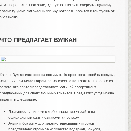
чем в переполненном зале, где нужно выстоять очередь к нужному
автомату. Дома включаешь музыку, которая нравится и кайфуешь от
обстановки.
ЧТО ПРЕДЛАГАЕТ ВУЛКАН
Казино Вулкан известно на весь мир. На просторах своей площадки,
компания принимает огромное количество пользователей. А все из-
за того, что портал предоставляет большой ассортимент
предложений для своих любимых клиентов. Среди этих услуг можно
выделить следующие:
Доступность – игроки в любое время могут зайти на
официальный сайт и ознакомится со всем.
Акции и бонусы – для зарегистрированных игроков
представлено огромное количество подарков, бонусов,