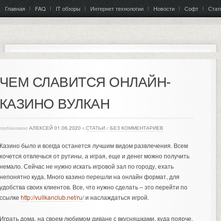
Главная
FAQ
IT обзоры
Интернет технологии
Новости
Софт
Стат
ЧЕМ СЛАВИТСЯ ОНЛАЙН-
КАЗИНО ВУЛКАН
опубликовано
АЛЕКСЕЙ
01.06.2020
в
СТАТЬИ
с
БЕЗ КОММЕНТАРИЕВ
Казино было и всегда останется лучшим видом развлечения. Всем
хочется отвлечься от рутины, а играя, еще и денег можно получить
немало. Сейчас не нужно искать игровой зал по городу, ехать
непонятно куда. Много казино перешли на онлайн формат, для
удобства своих клиентов. Все, что нужно сделать – это перейти по
ссылке
http://vullkanclub.net/ru/
и наслаждаться игрой.
Играть дома, на своем любимом диване с вкусняшками, куда поярче,