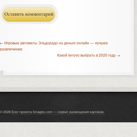
←
Игровые автоматы Эльдорадо на деньги онлайн — лучшее
развлечении
Какой lenovo выбрать в 2020 году
→
© 2026
Блог проекта Smages.com — сервис размещения картинок
.