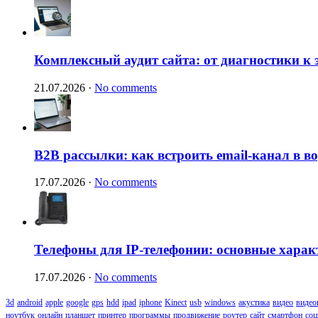
Комплексный аудит сайта: от диагностики к
21.07.2026
·
No comments
B2B рассылки: как встроить email-канал в 
17.07.2026
·
No comments
Телефоны для IP-телефонии: основные харак
17.07.2026
·
No comments
3d
android
apple
google
gps
hdd
ipad
iphone
Kinect
usb
windows
акустика
видео
видео
ноутбук
онлайн
планшет
принтер
программы
продвижение
роутер
сайт
смартфон
соц