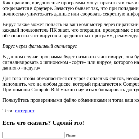
Как правило, вредоносные программы могут прятаться в скачив
открывается в браузере. Зачастую бывает так, что при попада
полностью уничтожить данные или своровать секретную инфо
Вирус также может попасть на ваш компьютер через пиратский 
каждый пользователь ПК знает, что операции, проводимые с не
обезопаситься от вирусов и вредоносных программ, рекоменду
Вирус через фальшивый антивирус
В данном случае программа будет называться антивирус, она буд
сигнализировать о шпионском «софте» или вирусе, которого на 
данного «недуга».
Для того чтобы обезопаситься от угроз с опасных сайтов, нео
напомнить, что на любом диске, который прилагается к Computer
При помощи ComputerBild можно научиться блокировать доступ 
Пользуйтесь проверенными
файло обменниками
и тогда ваш к
Теги:
интернет
Есть что сказать? Сделай это!
Name