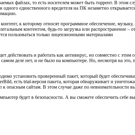
аемых файлах, то есть носителем может быть торрент. В этом сл
нии одного единственного вредителя на ПК незаметно открываетс
рмацию.
контент, к которому относят программное обеспечение, музыку, 
легальным контентом, будь-то загрузка или распространение – о
ется пользоваться только лицензионными материалами
ет действовать и работать как антивирус, но совместно с этим о
самом деле нет, и не было на компьютере. Но, несмотря на это,
бходимо установить проверенный пакет, который будет обеспечив
Bild, есть trial-версия пакета, которая обнаруживает и уничтож
к опасным сайтам. В этом случае даже по невнимательности вы 
омпьютер будет в безопасности. А вы сможете обеспечить себе в