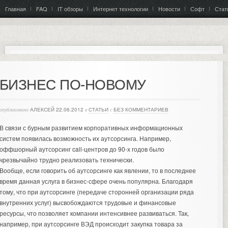
Главная
FAQ
IT обзоры
Интернет технологии
Новости
Софт
Стат
БИЗНЕС ПО-НОВОМУ
опубликовано
АЛЕКСЕЙ
22.06.2012
в
СТАТЬИ
с
БЕЗ КОММЕНТАРИЕВ
В связи с бурным развитием корпоративных информационных
систем появилась возможность их аутсорсинга. Например,
оффшорный аутсорсинг call-центров до 90-х годов было
чрезвычайно трудно реализовать технически.
Вообще, если говорить об аутсорсинге как явлении, то в последнее
время данная услуга в бизнес-сфере очень популярна. Благодаря
тому, что при аутсорсинге (передаче сторонней организации ряда
внутренних услуг) высвобождаются трудовые и финансовые
ресурсы, что позволяет компании интенсивнее развиваться. Так,
например, при аутсорсинге ВЭД происходит
закупка товара за