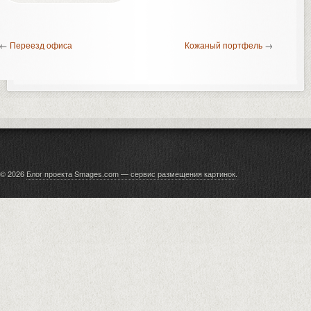
←
Переезд офиса
Кожаный портфель
→
© 2026
Блог проекта Smages.com — сервис размещения картинок
.