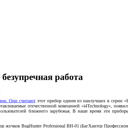
безупречная работа
в
ини. Они считают
этот прибор одним из наилучших в серии «B
готавливаемые отечественной компанией «i4Technology», появил
пользователей ближнего зарубежья. В наше время эти прибо
ор жучков BugHunter Professional BH-01 (БагХантер Професси