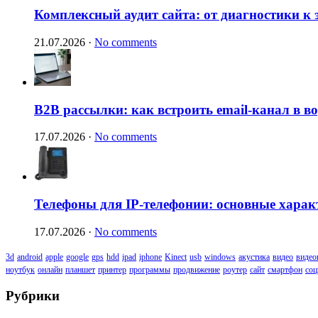
Комплексный аудит сайта: от диагностики к
21.07.2026
·
No comments
B2B рассылки: как встроить email-канал в 
17.07.2026
·
No comments
Телефоны для IP-телефонии: основные харак
17.07.2026
·
No comments
3d
android
apple
google
gps
hdd
ipad
iphone
Kinect
usb
windows
акустика
видео
видео
ноутбук
онлайн
планшет
принтер
программы
продвижение
роутер
сайт
смартфон
соц
Рубрики