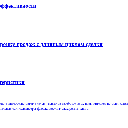
 эффективности
воронку продаж с длинным циклом сделки
теристики
карта
видеорегистратор
вирусы
гарнитура
заработок
звук
игры
интернет
история
клави
иальные сети
телевизоры
флешка
хостинг
электронная книга