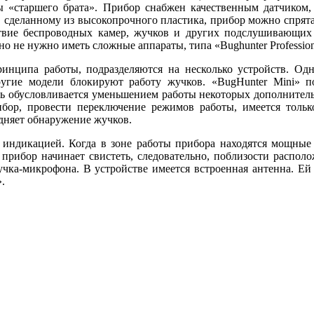
 «старшего брата». Прибор снабжен качественным датчиком,
 сделанному из высокопрочного пластика, прибор можно спрята
твие беспроводных камер, жучков и других подслушивающих 
 не нужно иметь сложные аппараты, типа «Bughunter Professional
инципа работы, подразделяются на несколько устройств. Одн
угие модели блокируют работу жучков. «BugHunter Mini» по
ть обусловливается уменьшением работы некоторых дополните
бор, провести переключение режимов работы, имеется тольк
удняет обнаружение жучков.
 индикацией. Когда в зоне работы прибора находятся мощные
и прибор начинает свистеть, следовательно, поблизости расп
чка-микрофона. В устройстве имеется встроенная антенна. Ей
.