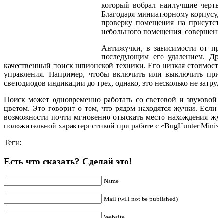
который вобрал наилучшие черты
Благодаря миниатюрному корпусу,
проверку помещения на присутс
небольшого помещения, совершенно
Антижучки, в зависимости от пр
последующим его удалением. Др
качественный поиск шпионской техники. Его низкая стоимос
управления. Например, чтобы включить или выключить при
светодиодов индикации до трех, однако, это несколько не затр
Поиск может одновременно работать со световой и звуковой
цветом. Это говорит о том, что рядом находятся жучки. Есл
возможности почти мгновенно отыскать место нахождения жу
положительной характеристикой при работе с «BugHunter Mini»
Теги:
Есть что сказать? Сделай это!
Name
Mail (will not be published)
Website