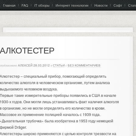
Главная
FAQ
IT обзоры
Интернет технологии
Новости
Софт
Стат
АЛКОТЕСТЕР
опубликовано
АЛЕКСЕЙ
28.03.2012
в
СТАТЬИ
с
БЕЗ КОММЕНТАРИЕВ
Алкотестер – специальный прибор, помогающий определять
количество алкоголя в человеческом организме, путем анализа
выдыхаемого человеком воздуха.
Первые такие измерительные приборы появились в США в начале
1930-х годов.
Они могли лишь устанавливать факт наличия алкоголя
в организме, но не могли определять его количество в крови.
Массовое их применение полицией началось с 1939 года.
«Дыхательная трубочка» была изобретена в 1953 году немецкой
фирмой Dräger.
Алкотестеры широко применяются с целью контроля трезвости на