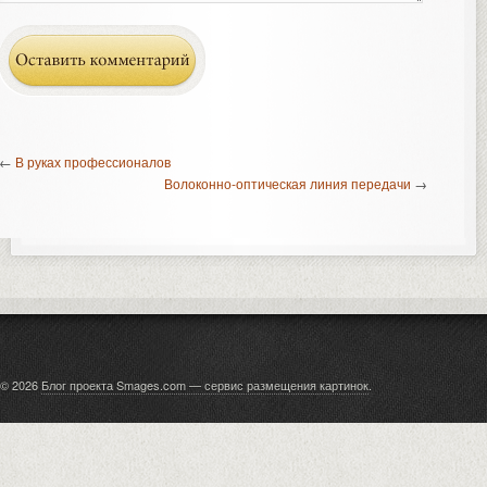
←
В руках профессионалов
Волоконно-оптическая линия передачи
→
© 2026
Блог проекта Smages.com — сервис размещения картинок
.