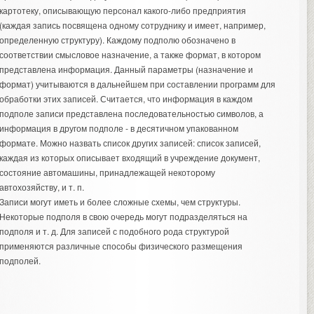
картотеку, описывающую персонал какого-либо предприятия
(каждая запись посвящена одному сотруднику и имеет, например,
определенную структуру). Каждому подполю обозначено в
соответствии смысловое назначение, а также формат, в котором
представлена информация. Данный параметры (назначение и
формат) учитываются в дальнейшем при составлении программ для
обработки этих записей. Считается, что информация в каждом
подполе записи представлена последовательностью символов, а
информация в другом подполе - в десятичном упакованном
формате. Можно назвать список других записей: список записей,
каждая из которых описывает входящий в учреждение документ,
состояние автомашины, принадлежащей некоторому
автохозяйству, и т. п.
Записи могут иметь и более сложные схемы, чем структуры.
Некоторые подполя в свою очередь могут подразделяться на
подполя и т. д. Для записей с подобного рода структурой
применяются различные способы физического размещения
подполей.