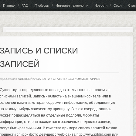
Главная
FAQ
IT обзоры
Интернет технологии
Новости
Софт
Стат
3АПИСЬ И СПИСКИ
ЗАПИСЕЙ
опубликовано
АЛЕКСЕЙ
04.07.2012
в
СТАТЬИ
с
БЕЗ КОММЕНТАРИЕВ
Существуют определенные последовательности, называемые
списками записей. Запись - область на внешнем носителе или в
основной памяти, которая содержит информацию, объединенную
по какому-нибудь логическому принципу.
В свою очередь запись
может подразделяться на отдельные подполя. Форматы
информации, которая находится в различных подполях записи,
могут быть различными. В качестве примера списка записей можно
привести список
фото девушек
с web-сайта http://www.pildid.com или