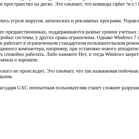
е пространство на диске. Это означает, что команды cipher /w:c:\
сь угрозе вирусов, шпионских и рекламных программ. Управлени
в ее предшественниках, поддерживаются разные уровни учетных 
ройки системы, у других права ограничены. Однако Windows 7 н
 работает в ограниченном стандартном пользовательском режиме
 данного компьютера, например, при установке нового аппаратн
ь спокойно работать. Либо нажмите Нет, и тогда Windows запре
начала о хорошем:
хого не происходит. Это означает, что так называемая побочная
ошлом.
лагодаря UAC неопытным пользователям станет сложнее разруши