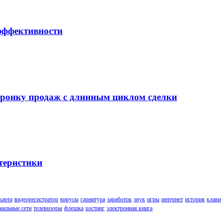
 эффективности
воронку продаж с длинным циклом сделки
теристики
карта
видеорегистратор
вирусы
гарнитура
заработок
звук
игры
интернет
история
клави
иальные сети
телевизоры
флешка
хостинг
электронная книга