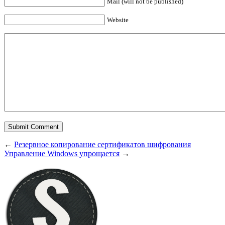
Mail (will not be published)
Website
←
Резервное копирование сертификатов шифрования
Управление Windows упрощается
→