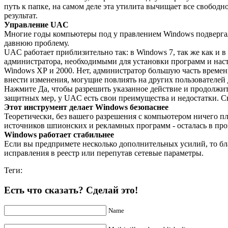
путь к папке, на самом деле эта утилита вычищает все свободно
результат.
Управление UAC
Многие годы компьютеры под у правлением Windows подвергали
давнюю проблему.
UAC работает приблизительно так: в Windows 7, так же как и 
администратора, необходимыми для установки программ и наст
Windows ХР и 2000. Нет, администратор большую часть времени
внести изменения, могущие повлиять на других пользователей
Нажмите Да, чтобы разрешить указанное действие и продолжит
защитных мер, у UAC есть свои преимущества и недостатки. С
Этот инструмент делает Windows безопаснее
Теоретически, без вашего разрешения с компьютером ничего пло
источников шпионских и рекламных программ - осталась в пр
Windows работает стабильнее
Если вы предпримете несколько дополнительных усилий, то б
исправления в реестр или перепутав сетевые параметры.
Теги:
Есть что сказать? Сделай это!
Name