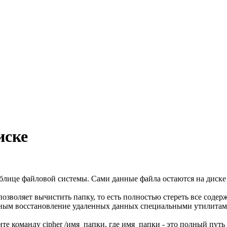
иске
блице файловой системы. Сами данные файла остаются на диске д
позволяет вычистить папку, то есть полностью стереть все соде
ным восстановление удаленных данных специальными утилитами
 команду cipher /имя_папки, где имя_папки - это полный путь к