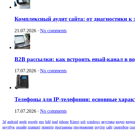
Комплексный аудит сайта: от диагностики к
21.07.2026
·
No comments
B2B рассылки: как встроить email-канал в 
17.07.2026
·
No comments
Телефоны для IP-телефонии: основные харак
17.07.2026
·
No comments
3d
android
apple
google
gps
hdd
ipad
iphone
Kinect
usb
windows
акустика
видео
видео
ноутбук
онлайн
планшет
принтер
программы
продвижение
роутер
сайт
смартфон
соц