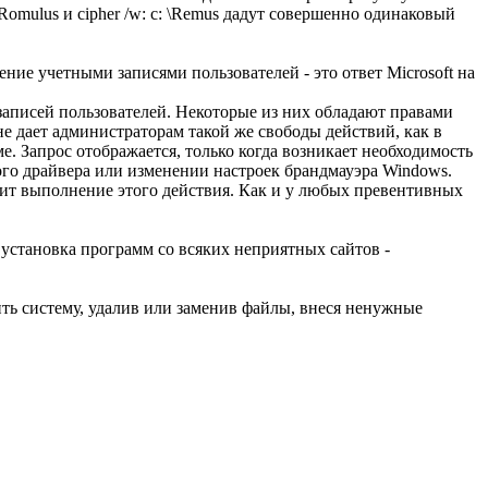
 Romulus и cipher /w: с: \Remus дадут совершенно одинаковый
е учетными записями пользователей - это ответ Microsoft на
записей пользователей. Некоторые из них обладают правами
е дает администраторам такой же свободы действий, как в
. Запрос отображается, только когда возникает необходимость
ого драйвера или изменении настроек брандмауэра Windows.
тит выполнение этого действия. Как и у любых превентивных
 установка программ со всяких неприятных сайтов -
ть систему, удалив или заменив файлы, внеся ненужные