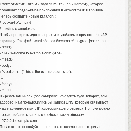
Стоит отметить, что мы задали контейнер <Context>, которое
помещает содержимое приложения в каталог “test” в appBase.
Теперь создайте новые каталоги:
# cd /var/lib/tomcat6
# mkdir p example/test
Чтобы проверить идею на практике, добавим в приложение JSP
страницу. Это файл /var/lib/tomcat6/example/test/greet.jsp: <html>
<head>
<title> Welcome to example.com </title>
</head>
<body>
<% out.println(“This is the example.com site”);
%>
</body>
</html>
В «реальном мире» (все собираюсь съездить туда: говорят, там
здорово) нам понадобились бы записи DNS, которые связывают
наше доменное имя с IP адресом нашего сервера. Но пока можно
просто добавить запись в /etc/hosts таким образом:
127.0.0.1 example.com
После этого попробуйте по пинговать example.com, с целью