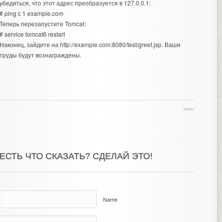
убедиться, что этот адрес преобразуется в 127.0.0.1:
# ping c 1 example.com
Теперь перезапустите Tomcat:
# service tomcat6 restart
Наконец, зайдите на http://example.com:8080/test/greet.jsp. Ваши
труды будут вознаграждены.
теги:
ЕСТЬ ЧТО СКАЗАТЬ? СДЕЛАЙ ЭТО!
Name