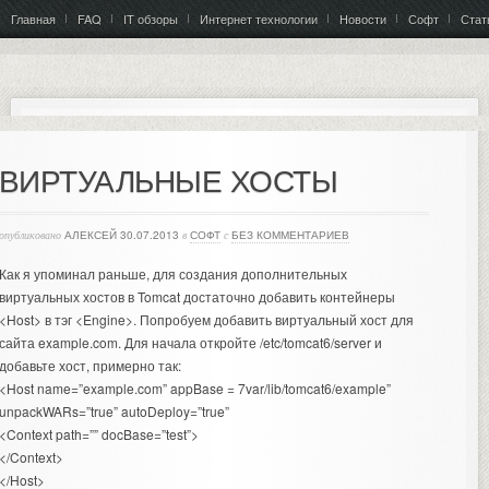
Главная
FAQ
IT обзоры
Интернет технологии
Новости
Софт
Стат
ВИРТУАЛЬНЫЕ ХОСТЫ
опубликовано
АЛЕКСЕЙ
30.07.2013
в
СОФТ
с
БЕЗ КОММЕНТАРИЕВ
Как я упоминал раньше, для создания дополнительных
виртуальных хостов в Tomcat достаточно добавить контейнеры
<Host> в тэг <Engine>. Попробуем добавить виртуальный хост для
сайта example.com.
Для начала откройте /etc/tomcat6/server и
добавьте хост, примерно так:
<Host name=”example.com” appBase = 7var/lib/tomcat6/example”
unpackWARs=”true” autoDeploy=”true”
<Context path=”” docBase=”test”>
</Context>
</Host>