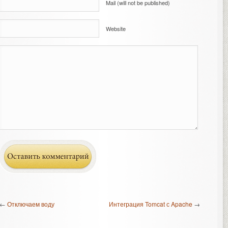
Mail (will not be published)
Website
←
Отключаем воду
Интеграция Tomcat с Apache
→