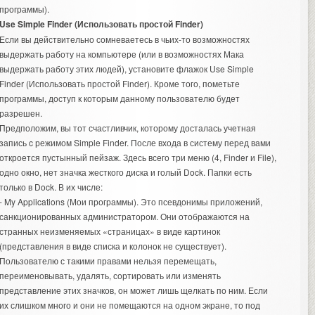
программы).
Use Simple Finder (Использовать простой Finder)
Если вы действительно сомневаетесь в чьих-то возможностях
выдержать работу на компьютере (или в возможностях Мака
выдержать работу этих людей), установите флажок Use Simple
Finder (Использовать простой Finder). Кроме того, пометьте
программы, доступ к которым данному пользователю будет
разрешен.
Предположим, вы тот счастливчик, которому досталась учетная
запись c режимом Simple Finder. После входа в систему перед вами
откроется пустынный пейзаж. Здесь всего три меню (4, Finder и File),
одно окно, нет значка жесткого диска и голый Dock. Папки есть
только в Dock. В их числе:
- My Applications (Мои программы). Это псевдонимы приложений,
санкционированных администратором. Они отображаются на
странных неизменяемых «страницах» в виде картинок
(представления в виде списка и колонок не существует).
Пользователю с такими правами нельзя перемещать,
переименовывать, удалять, сортировать или изменять
представление этих значков, он может лишь щелкать по ним. Если
их слишком много и они не помещаются на одном экране, то под