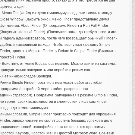
щелчка, а один.
- Меню File (Файл) сведено к минимуму и содержит лишь команду
Close Window (Закрыть окно). Меню Finder представлено двумя
функциями: About Finder (О программе Finder) и Run Full Finder
(Запустить полный Finder). (Последняя команда требует ввести имя
и пароль администратора, после чего возвращает обычный Finder -
удобный «аварийный выход». Чтобы вернуться к режиму Simple
Finder, просто выберите Finder -> Return to Simple Finder (Включить
простой Finder).)
- Воистину, от меню lk осталось немного. Можно выйти из системы,
принудительно завершить или перейти в режим сна.
- Нет никаких следов Spotlight.
Режим Simple Finder прост, но в нем может работать любая
программа (по крайней мере, любая, разрешенная
администратором). Программа, запущенная в режиме Simple Finder,
не теряет своих возможностей и сложностей, лишь сам Finder
сведен до самого минимума.
Иными словами, Simple Finder прекрасно подходит для упрощения
Finder, однако новички не смогут достичь больших успехов в деле
подавления своей технофобии, пока не появятся программы
Простой Keynote, Простой Mail и Простой Microsoft Word. Все-таки