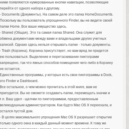
ними появляются нумерованные кнопки навигации, позволяющие
перейти от одного набора к другому.
- Documents (Документы). На самом деле это папка HomeDocuments.
Поскольку вы пользователь упрощенного Finder, вы не видите своей
папки Home. Все ваше имущество здесь.
- Shared (Общая). Это та самая папка Shared. Она служит для
обмена документами между вами и владельцами других учетных
записей. Однако здесь нельзя открывать папки - только документы.
- Trash (Корзина). Корзина присутствует, но вам вряд ли придется
ею пользоваться. Выделение и перетаскивание пиктограмм
запрещено, так что явных способов помещения чего-либо в Корзину
не остается.
Единственные программы, у которых есть свои пиктограммы в Dock,
это Finder и Dashboard.
Все остальное, о чем можно прочитать в этой книге, вам не
пригодится. Вы не сможете создавать папки, перемещать значки и
т.п. Ваш удел - щелчки по пиктограммам, предоставленным
великодушным администратором. Как будто Mac OS X переехала, и
остался пустой дом.
- В целях максимального упрощения Mac OS X разрешает открытие
только одного окна в каждый данный момент времени. К тому же
открывать пиктограммы просто, так как для этого требуется не два