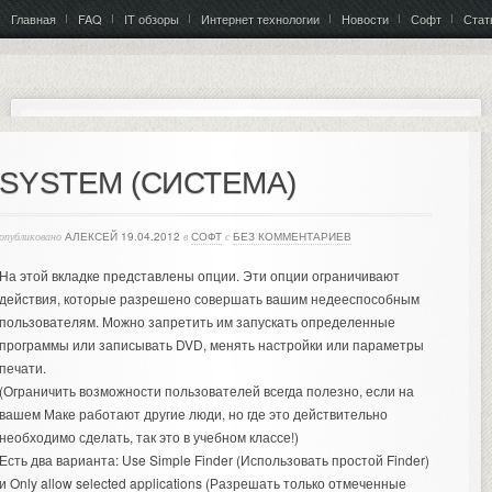
Главная
FAQ
IT обзоры
Интернет технологии
Новости
Софт
Стат
SYSTEM (СИСТЕМА)
опубликовано
АЛЕКСЕЙ
19.04.2012
в
СОФТ
с
БЕЗ КОММЕНТАРИЕВ
На этой вкладке представлены опции. Эти опции ограничивают
действия, которые разрешено совершать вашим недееспособным
пользователям. Можно запретить им запускать определенные
программы или записывать DVD, менять настройки или параметры
печати.
(Ограничить возможности пользователей всегда полезно, если на
вашем Маке работают другие люди, но где это действительно
необходимо сделать, так это в учебном классе!)
Есть два варианта: Use Simple Finder (Использовать простой Finder)
и Only allow selected applications (Разрешать только отмеченные