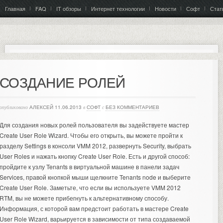
Главная
FAQ
IT обзоры
Интернет технологии
Новости
Софт
Стат
СОЗДАНИЕ РОЛЕЙ
опубликовано
АЛЕКСЕЙ
11.06.2013
в
СОФТ
с
БЕЗ КОММЕНТАРИЕВ
Для создания новых ролей пользователя вы задействуете мастер
Create User Role Wizard. Чтобы его открыть, вы можете пройти к
разделу Settings в консоли VMM 2012, развернуть Security, выбрать
User Roles и нажать кнопку Create User Role.
Есть и другой способ:
пройдите к узлу Tenants в виртуальной машине в панели задач
Services, правой кнопкой мыши щелкните Tenants node и выберите
Create User Role. Заметьте, что если вы используете VMM 2012
RTM, вы не можете прибегнуть к альтернативному способу.
Информация, с которой вам предстоит работать в мастере Create
User Role Wizard, варьируется в зависимости от типа создаваемой