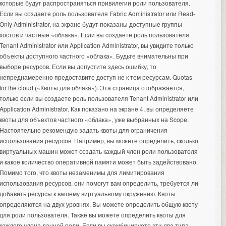
которые будут распространяться привилегии роли пользователя.
Если вы создаете роль пользователя Fabric Administrator или Read-
Only Administrator, на экране будут показаны доступные группы
хостов и частные «облака». Если вы создаете роль пользователя
Tenant Administrator или Application Administrator, вы увидите только
объекты доступного частного «облака». Будьте внимательны при
выборе ресурсов. Если вы допустите здесь ошибку, то
непреднамеренно предоставите доступ не к тем ресурсам. Quotas
for the cloud («Квоты для облака»). Эта страница отображается,
только если вы создаете роль пользователя Tenant Administrator или
Application Administrator. Как показано на экране 4, вы определяете
квоты для объектов частного «облака», уже выбранных на Scope.
Настоятельно рекомендую задать квоты для ограничения
использования ресурсов. Например, вы можете определить, сколько
виртуальных машин может создать каждый член роли пользователя
и какое количество оперативной памяти может быть задействовано.
Помимо того, что квоты незаменимы для лимитирования
использования ресурсов, они помогут вам определить, требуется ли
добавить ресурсы к вашему виртуальному окружению. Квоты
определяются на двух уровнях. Вы можете определить общую квоту
для роли пользователя. Также вы можете определить квоты для
каждого члена данной роли. Если вы скомбинируете эти два типа