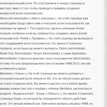
пользовательской роли. По этой причине я опишу страницы в
мастере, вместо того чтобы приводить примеры создания
конкретной роли пользователя.
Name and description («Имя и описание»). На этой странице вам
необходимо представить имя и описание роли пользователя, как
показано на экране 1. Постарайтесь сделать описание более
полным, особенно если вы собираетесь создавать много ролей
пользователя. Profile («Профиль»). На этой странице вы выбираете
тип создаваемой роли пользователя. На экране 2 показаны
профили, из которых вы можете выбирать: Fabric Administrator,
Read-Only Administrator, Tenant Administrator, а также Application
Administrator. Список не включает роль пользователя Administrator,
потому что она предопределена при установке VMM 2012, как уже
упоминалось выше.
Members («Члены»), На этой странице вы можете добавить к
пользовательской роли членов из AD. Это не обязательно делать
на этапе создания роли. Вы можете сделать это в любое время,
дважды нажав User role и пройдя к таблице Members, как описано в
разделе «Выдача ролей». Scope («Область»). На экране 3 показана
страница Scope, на которой вы определяете область действия
роли. Это весьма важный шаг. Вам нужно выбрать ресурсы VMM, на