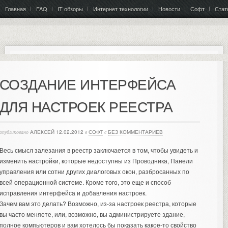
Главная
FAQ
IT обзоры
Интернет технологии
Новости
Софт
Стат
СОЗДАНИЕ ИНТЕРФЕЙСА
ДЛЯ НАСТРОЕК РЕЕСТРА
опубликовано
АЛЕКСЕЙ
12.02.2012
в
СОФТ
с
БЕЗ КОММЕНТАРИЕВ
Весь смысл залезания в реестр заключается в том, чтобы увидеть и
изменить настройки, которые недоступны из Проводника, Панели
управления или сотни других диалоговых окон, разбросанных по
всей операционной системе. Кроме того, это еще и способ
исправления интерфейса и добавления настроек.
Зачем вам это делать?
Возможно, из-за настроек реестра, которые
вы часто меняете, или, возможно, вы администрируете здание,
полное компьютеров и вам хотелось бы показать какое-то свойство