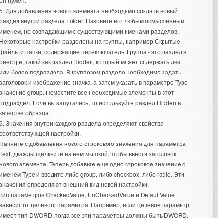
он нужен.
5. Для добавления нового элемента необходимо создать новый
раздел внутри раздела Folder. Назовите его любым осмысленным
именем, не совпадающим с существующими именами разделов.
Некоторые настройки разделены на группы, например Скрытые
файлы и папки, содержащие переключатель. Группа - это раздел в
реестре, такой как раздел Hidden, который может содержать два
или более подраздела. В групповом разделе необходимо задать
заголовок и изображение значка, а затем указать в параметре Туре
значение group. Поместите все необходимые элементы в этот
подраздел. Если вы запутались, то используйте раздел Hidden в
качестве образца.
6. Значения внутри каждого раздела определяют свойства
соответствующей настройки.
Начните с добавления нового строкового значения для параметра
Text, дважды щелкните на нем мышкой, чтобы ввести заголовок
нового элемента. Теперь добавьте еще одно строковое значение с
именем Туре и введите либо group, либо checkbox, либо radio. Эти
значения определяют внешний вид новой настройки.
Тип параметров CheckedValue, UnCheckedValue и DefaultValue
зависит от целевого параметра. Например, если целевое параметр
имеет тип DWORD, тогда все эти параметры должны быть DWORD.