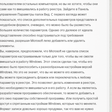
пользователям остальных компьютеров, но вы не хотите, чтобы они
сами как-то вмешивались в работу реестра. Зайдите в Панель
управления Параметры папок Вид. С первого взгляда может
показаться, что список дополнительных параметров представлен в
неудобном формате, очевидно, что можно было бы разместить
большее количество параметров. Однако это далекое от идеала
представление способно подстраиваться под требования
заказчика, разрешая Microsoft легко добавлять или удалять
элементы.
Вы, наверное, предположили, что Microsoft не сделала список
параметров настраиваемым только для того, чтобы вы не смогли
вмешаться в работу Windows. Этот список сделан так, чтобы его
можно было приспособить к разнообразным настройкам версий
Windows. Но это не значит, что вы не можете его изменять.
Вы можете присоединить флажок или переключатель к любому
параметру в реестре. Это позволяет делать изменения в реестре,
без необходимости вмешиваться в его работу. А если вы являетесь
разработчиком программного обеспечения, то можете добавить в
это окно параметры собственной программы. Или получить простой
доступ к спрятанным настройкам Windows, которые часто меняете.
Формат записи довольно хорошо продуман, так что вам не нужно