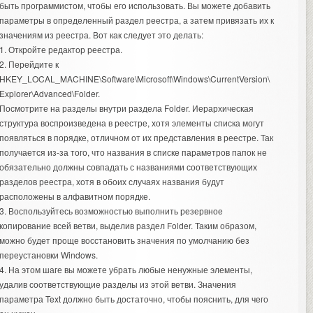
быть программистом, чтобы его использовать. Вы можете добавить
параметры в определенный раздел реестра, а затем привязать их к
значениям из реестра. Вот как следует это делать:
1. Откройте редактор реестра.
2. Перейдите к
HKEY_LOCAL_MACHINE\Software\Microsoft\Windows\CurrentVersion\
Explorer\Advanced\Folder.
Посмотрите на разделы внутри раздела Folder. Иерархическая
структура воспроизведена в реестре, хотя элементы списка могут
появляться в порядке, отличном от их представления в реестре. Так
получается из-за того, что названия в списке параметров папок не
обязательно должны совпадать с названиями соответствующих
разделов реестра, хотя в обоих случаях названия будут
расположены в алфавитном порядке.
3. Воспользуйтесь возможностью выполнить резервное
копирование всей ветви, выделив раздел Folder. Таким образом,
можно будет проще восстановить значения по умолчанию без
переустановки Windows.
4. На этом шаге вы можете убрать любые ненужные элементы,
удалив соответствующие разделы из этой ветви. Значения
параметра Text должно быть достаточно, чтобы пояснить, для чего