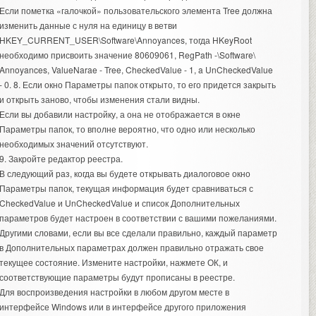
Если пометка «галочкой» пользовательского элемента Tree должна
изменить данные с нуля на единицу в ветви
HKEY_CURRENT_USER\Software\Annoyances, тогда HKeyRoot
необходимо присвоить значение 80609061, RegPath -\Software\
Annoyances, ValueNarae - Tree, CheckedValue - 1, a UnCheckedValue
- 0. 8. Если окно Параметры папок открыто, то его придется закрыть
и открыть заново, чтобы изменения стали видны.
Если вы добавили настройку, а она не отображается в окне
Параметры папок, то вполне вероятно, что одно или несколько
необходимых значений отсутствуют.
9. Закройте редактор реестра.
В следующий раз, когда вы будете открывать диалоговое окно
Параметры папок, текущая информация будет сравниваться с
CheckedValue и UnCheckedValue и список Дополнительных
параметров будет настроен в соответствии с вашими пожеланиями.
Другими словами, если вы все сделали правильно, каждый параметр
в Дополнительных параметрах должен правильно отражать свое
текущее состояние. Измените настройки, нажмете ОК, и
соответствующие параметры будут прописаны в реестре.
Для воспроизведения настройки в любом другом месте в
интерфейсе Windows или в интерфейсе другого приложения